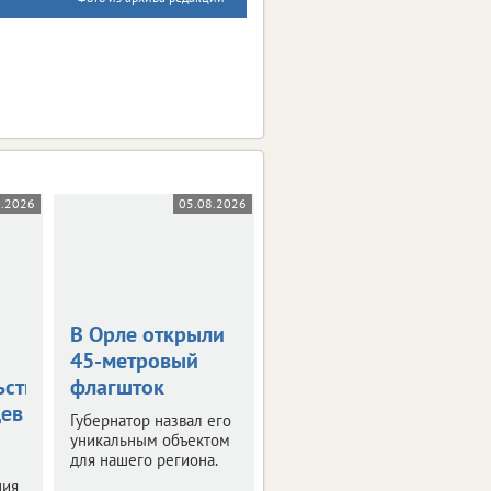
8.2026
05.08.2026
05.08.2026
В Орле открыли
Жара в +36
45-метровый
градусов
ьствования
флагшток
накроет
цев
Орловскую
Губернатор назвал его
область
уникальным объектом
для нашего региона.
Синоптики
ния