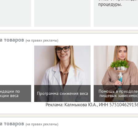
процедуры.
а товаров
(на правах рекламы)
ндации по
Помощь в преодол
Программа снижения веса
кции веса
пищевых зависимос
Реклама: Калмыкова Ю.А., ИНН 57510462913
а товаров
(на правах рекламы)