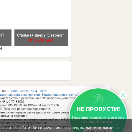
Входная дверь ГАРДА
ИТ
Стальная дверь "Эверест"
2МДФ Зеркало
О
От 35200 руб.
От 25700 руб.
04
 ООО
"Регион центр" 2004 - 2026
нформационное наполнение: Информационное агентство vRossii.ru
видетельство о регистрации СМИ информационного агентства vRossii.ru
А № ФС 77‑35502
ыдано РОСКОМНАДЗОРом 04 марта 2009г.
НЕ ПРОПУСТИ!
 О. Главного редактора Нарыков А. Н.
аннеры на портале размещаются на правах рекламы.
еклама на портале:
Главные новости региона
екламное агентство "Умный маркетинг" тел. 7-910-267-70-40,
в вашей почте!
mail: umnyy.marketing@yandex.ru
тдельные публикации могут содержать информацию, не предназначенную
зоваться сайтом без изменения настроек, вы даете согласие на
ля пользователей до 18 лет.
ПОДПИСАТЬСЯ