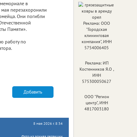
 мемориале в
 мая перезахоронили
рмейца. Они погибли
Отечественной
Реклама: ООО
хты Памяти».
"Городская
клининговая
ю работу по
компания", ИНН
атора.
5754006405
Реклама: ИП
Костенников Я.О ,
ИНН
575300050627
Добавить
ООО "Регион
центр", ИНН
4817003180
8 мая 2026 г. 8:34
Фото из архива редакции