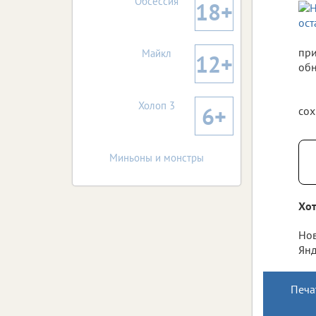
Обсессия
18+
при
Майкл
12+
обн
Холоп 3
6+
сох
Миньоны и монстры
Хот
Нов
Янд
Печа