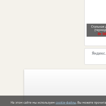
Стальная 
(термо
От 38
Яндекс
На этом сайте мы используем
cookie-файлы
. Вы можете прочит