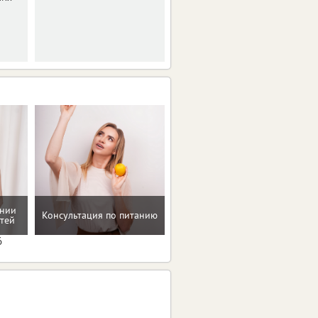
прогнозируют
знойные четверг и
пятницу.
Мотивацию и поддержку
ении
Консультация по питанию
на пути к здоровью и телу
тей
мечты
6