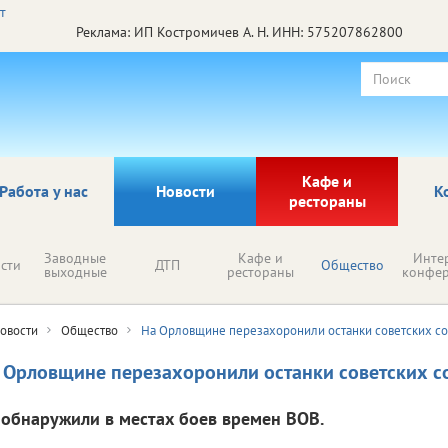
Реклама: ИП Костромичев А. Н. ИНН: 575207862800
Кафе и
Работа у нас
Новости
К
рестораны
Заводные
Кафе и
Инте
сти
ДТП
Общество
выходные
рестораны
конфе
овости
Общество
На Орловщине перезахоронили останки советских со
 Орловщине перезахоронили останки советских с
 обнаружили в местах боев времен ВОВ.