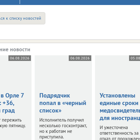
ся к списку новостей
ние новости
06.08.2026
06.08.2026
05.0
в Орле 7
Подрядчик
Установлены
: +36,
попал в «черный
единые сроки
 град
список»
медосвидетел
для иностран
т пережить
Исполнитель получил
кую пятницу.
несколько госконтракт,
И ужесточена
но к работам не
ответственность за
приступила.
отказ от прохожде