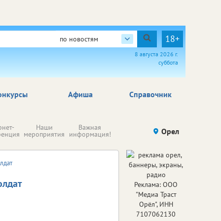
18+
по новостям
8 августа 2026 г.
суббота
онкурсы
Афиша
Справочник
Н
рнет-
Наши
Важная
Происшествия
Орел
Здоровье
комп
ренция
мероприятия
информация!
п
ре
лдат
олдат
Реклама: ООО
"Медиа Траст
Орёл", ИНН
7107062130