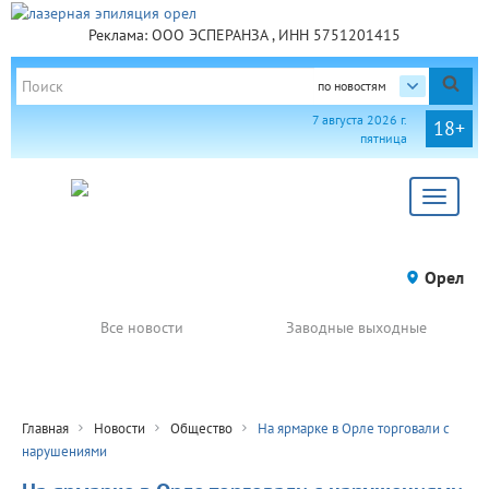
Реклама: ООО ЭСПЕРАНЗА , ИНН 5751201415
по новостям
7 августа 2026 г.
18+
пятница
Toggle
navigat
Орел
Все новости
Заводные выходные
Главная
Новости
Общество
На ярмарке в Орле торговали с
нарушениями