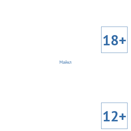
18+
Майкл
12+