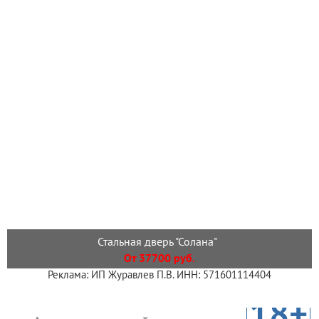
Стальная дверь "Солана"
От 37700 руб.
Реклама: ИП Журавлев П.В. ИНН: 571601114404
18+