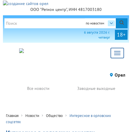
ООО "Регион центр", ИНН 4817003180
по новостям
6 августа 2026 г.
18+
четверг
Toggle
navigat
Орел
Все новости
Заводные выходные
Главная
Новости
Общество
Интересное в орловских
соцсетях