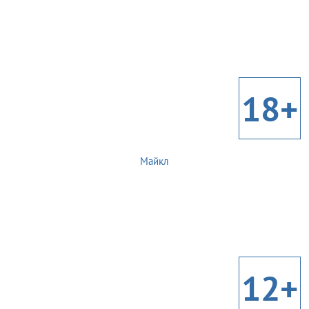
18+
Майкл
12+