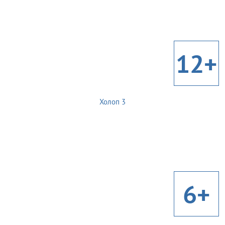
12+
Холоп 3
6+