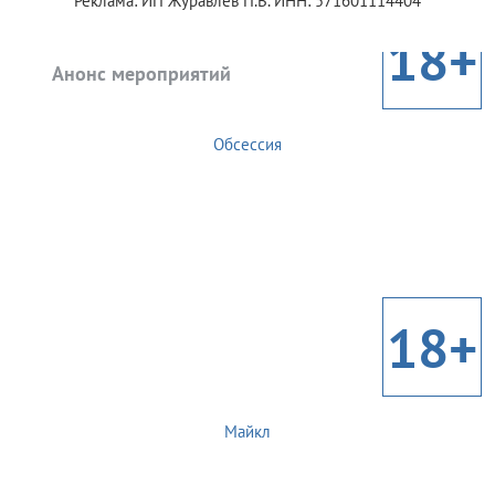
Реклама: ИП Журавлев П.В. ИНН: 571601114404
18+
Анонс мероприятий
Обсессия
18+
Майкл