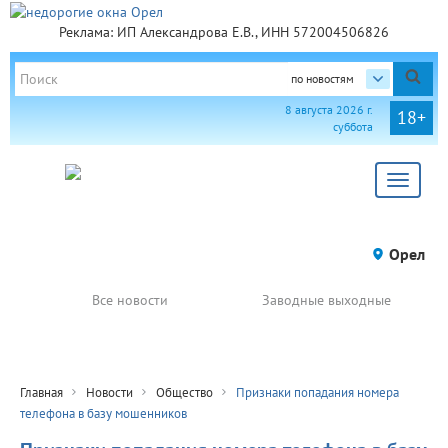
Реклама: ИП Александрова Е.В., ИНН 572004506826
по новостям
8 августа 2026 г.
18+
суббота
Toggle
navigat
Орел
Все новости
Заводные выходные
Главная
Новости
Общество
Признаки попадания номера
телефона в базу мошенников