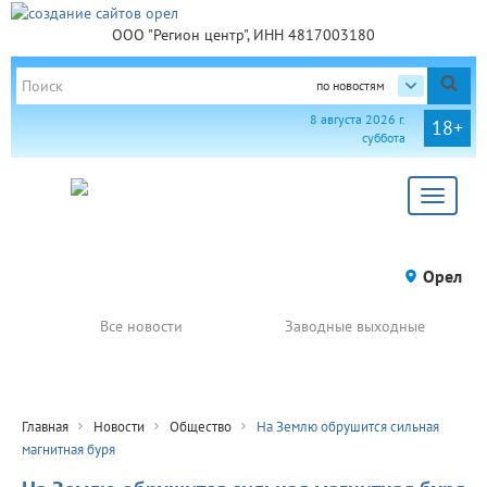
ООО "Регион центр", ИНН 4817003180
по новостям
8 августа 2026 г.
18+
суббота
Toggle
navigat
Орел
Все новости
Заводные выходные
Главная
Новости
Общество
На Землю обрушится сильная
магнитная буря