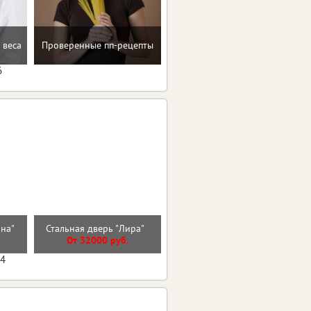
Восстановление после
 веса
Проверенные пп-рецепты
родов
6
Стальная дверь "Гермес
ана"
Стальная дверь "Лира"
Нью"
От 32000 руб.
От 47300 руб.
04