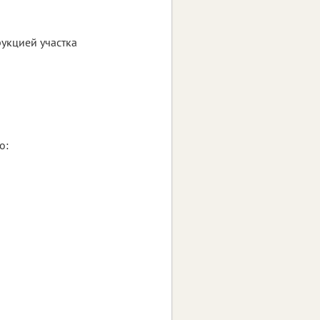
рукцией участка
о: