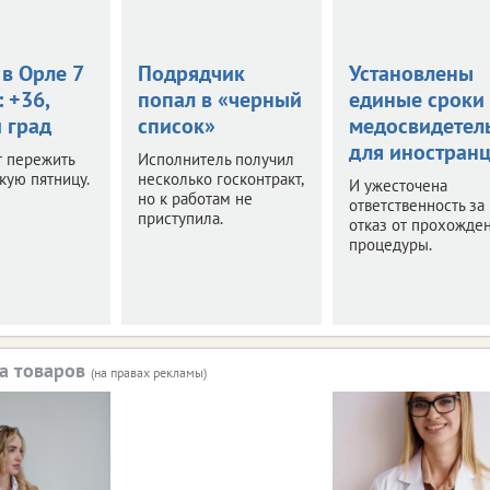
в Орле 7
Подрядчик
Установлены
: +36,
попал в «черный
единые сроки
 град
список»
медосвидетел
для иностран
т пережить
Исполнитель получил
кую пятницу.
несколько госконтракт,
И ужесточена
но к работам не
ответственность за
приступила.
отказ от прохожде
процедуры.
а товаров
(на правах рекламы)