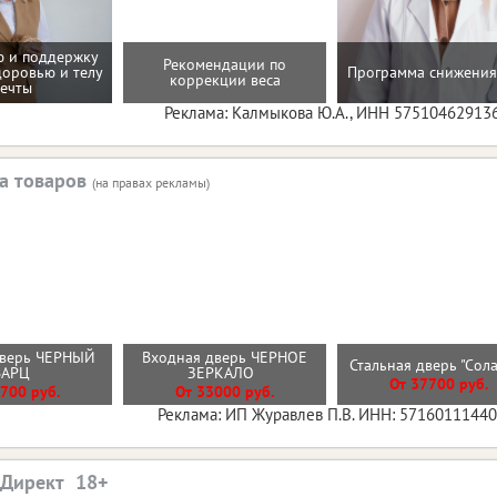
 и поддержку
Рекомендации по
доровью и телу
Программа снижения
коррекции веса
ечты
Реклама: Калмыкова Ю.А., ИНН 57510462913
а товаров
(на правах рекламы)
дверь ЧЕРНЫЙ
Входная дверь ЧЕРНОЕ
Стальная дверь "Сол
ВАРЦ
ЗЕРКАЛО
От 37700 руб.
700 руб.
От 33000 руб.
Реклама: ИП Журавлев П.В. ИНН: 5716011144
.Директ