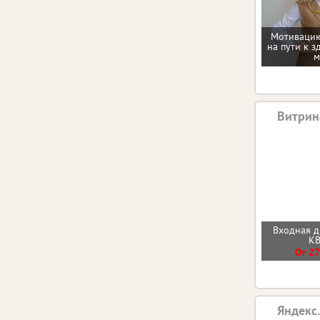
Мотивацию
на пути к з
м
Витрин
Входная 
К
От 27
Яндекс