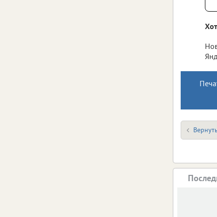
Хот
Нов
Янд
Печа
Вернуть
Послед