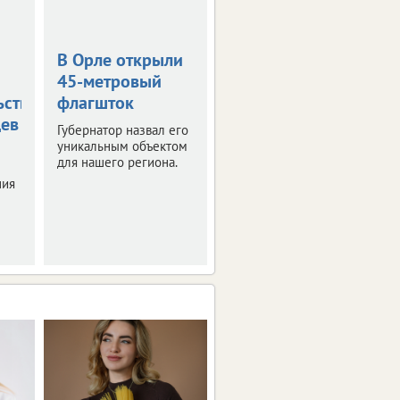
В Орле открыли
Жара в +36
45-метровый
градусов
ьствования
флагшток
накроет
цев
Орловскую
Губернатор назвал его
область
уникальным объектом
для нашего региона.
Синоптики
ния
прогнозируют
знойные четверг и
пятницу.