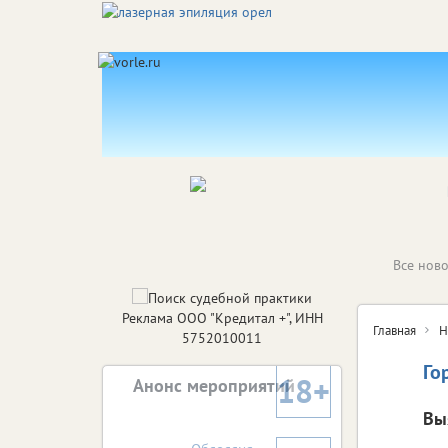
Все ново
Реклама ООО "Кредитал +", ИНН
Главная
Н
5752010011
Го
18+
Анонс мероприятий
Выя