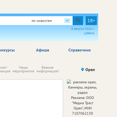
18+
по новостям
8 августа 2026 г.
суббота
онкурсы
Афиша
Справочник
Н
рнет-
Наши
Важная
Происшествия
Орел
Здоровье
комп
ренция
мероприятия
информация!
п
ре
Реклама: ООО
"Медиа Траст
Орёл", ИНН
7107062130