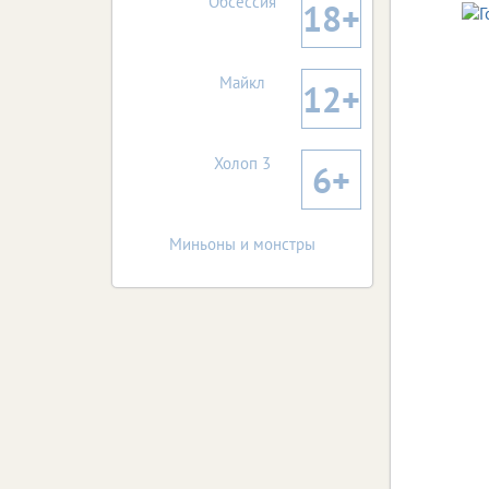
Обсессия
18+
Майкл
12+
Холоп 3
6+
Миньоны и монстры