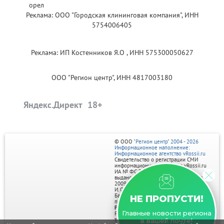
Реклама: ООО "Городская клининговая компания", ИНН
5754006405
Реклама: ИП Костенников Я.О , ИНН 575300050627
ООО "Регион центр", ИНН 4817003180
Яндекс.Директ
© ООО
"Регион центр" 2004 - 2026
Информационное наполнение:
Информационное агентство vRossii.ru
Свидетельство о регистрации СМИ
информационного агентства vRossii.ru
ИА № ФС 77‑35502
выдано РОСКОМНАДЗОРом 04 марта
2009г.
И. О. Главного редактора Нарыков А. Н.
Баннеры на портале размещаются на
НЕ ПРОПУСТИ!
правах рекламы.
Реклама на портале:
Главные новости региона
Рекламное агентство "Умный маркетинг"
тел. 7-910-267-70-40,
в вашей почте!