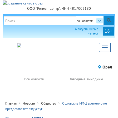
ООО "Регион центр", ИНН 4817003180
по новостям
6 августа 2026 г.
18+
четверг
Toggle
navigat
Орел
Все новости
Заводные выходные
Главная
Новости
Общество
Орловские МФЦ временно не
предоставляют ряд услуг