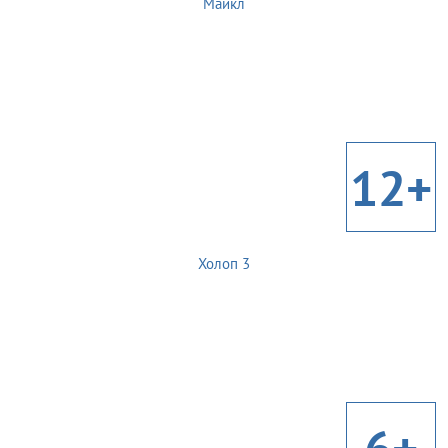
Майкл
12+
Холоп 3
6+