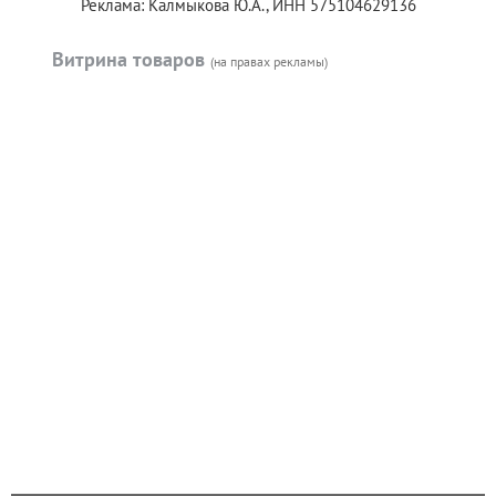
Реклама: Калмыкова Ю.А., ИНН 575104629136
Витрина товаров
(на правах рекламы)