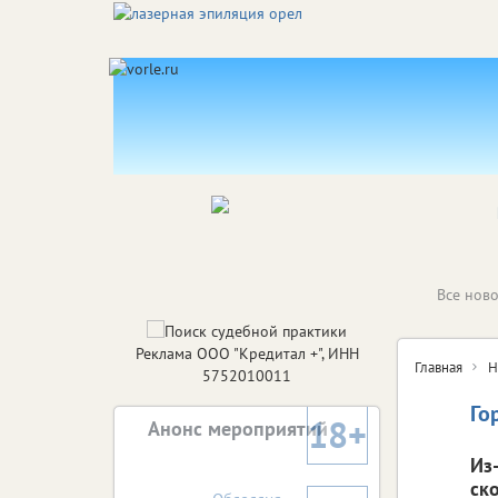
Все ново
Реклама ООО "Кредитал +", ИНН
Главная
Н
5752010011
Го
18+
Анонс мероприятий
Из
ск