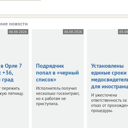
ние новости
06.08.2026
06.08.2026
05.0
в Орле 7
Подрядчик
Установлены
: +36,
попал в «черный
единые сроки
 град
список»
медосвидетел
для иностран
т пережить
Исполнитель получил
кую пятницу.
несколько госконтракт,
И ужесточена
но к работам не
ответственность за
приступила.
отказ от прохожде
процедуры.