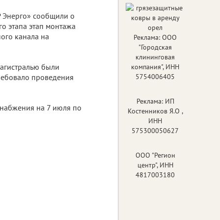
 Энерго» сообщили о
о этапа этап монтажа
ого канала на
Реклама: ООО
"Городская
клининговая
магистралью были
компания", ИНН
требовало проведения
5754006405
Реклама: ИП
снабжения на 7 июля по
Костенников Я.О ,
ИНН
575300050627
ООО "Регион
центр", ИНН
4817003180