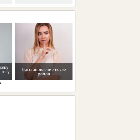
ржку
Восстановление после
Домашние упражнения и
 телу
родов
тренировки
6