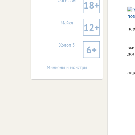
Обсессия
18+
Майкл
12+
пер
Холоп 3
6+
выя
доп
Миньоны и монстры
адр