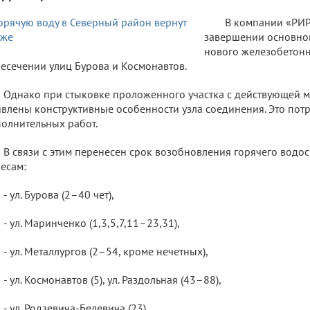
В компании «РИР
завершении основног
нового железобетонн
есечении улиц Бурова и Космонавтов.
Однако при стыковке проложенного участка с действующей 
влены конструктивные особенности узла соединения. Это по
олнительных работ.
В связи с этим перенесен срок возобновления горячего водо
есам:
- ул. Бурова (2–40 чет),
- ул. Маринченко (1,3,5,7,11–23,31),
- ул. Металлургов (2–54, кроме нечетных),
- ул. Космонавтов (5), ул. Раздольная (43–88),
- ул. Родзевича-Белевича (23),