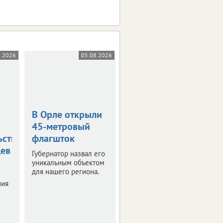
8.2026
05.08.2026
05.08.2026
В Орле открыли
Жара в +36
45-метровый
градусов
ьствования
флагшток
накроет
цев
Орловскую
Губернатор назвал его
область
уникальным объектом
для нашего региона.
Синоптики
ния
прогнозируют
знойные четверг и
пятницу.