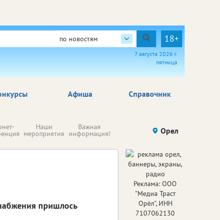
18+
по новостям
7 августа 2026 г.
пятница
онкурсы
Афиша
Справочник
Н
рнет-
Наши
Важная
Происшествия
Орел
Здоровье
комп
ренция
мероприятия
информация!
п
ре
Реклама: ООО
"Медиа Траст
Орёл", ИНН
снабжения пришлось
7107062130