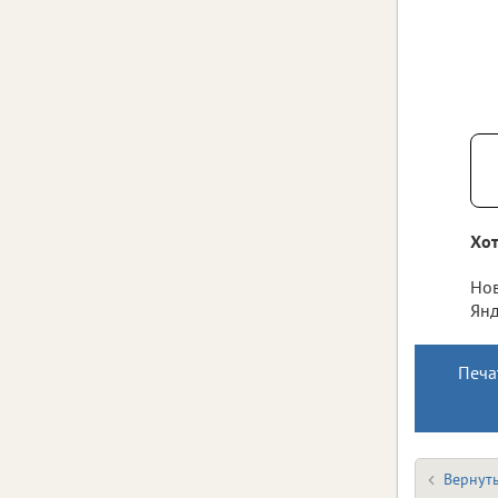
Хот
Нов
Янд
Печа
Вернуть