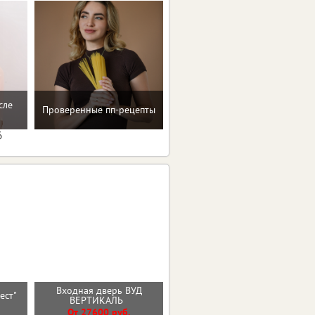
Мотивацию и поддержку
сле
Проверенные пп-рецепты
на пути к здоровью и телу
мечты
6
Входная дверь ВУД
Входная дверь МОЛДИНГ
рест"
ВЕРТИКАЛЬ
ЭМАЛИТ БЕЛЫЙ
От 27600 руб.
От 30100 руб.