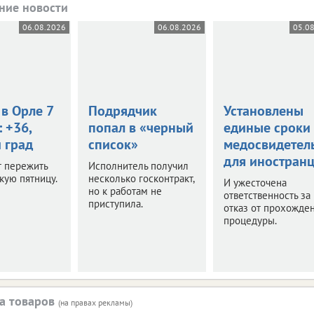
ние новости
06.08.2026
06.08.2026
05.0
в Орле 7
Подрядчик
Установлены
: +36,
попал в «черный
единые сроки
 град
список»
медосвидетел
для иностран
т пережить
Исполнитель получил
кую пятницу.
несколько госконтракт,
И ужесточена
но к работам не
ответственность за
приступила.
отказ от прохожде
процедуры.
а товаров
(на правах рекламы)