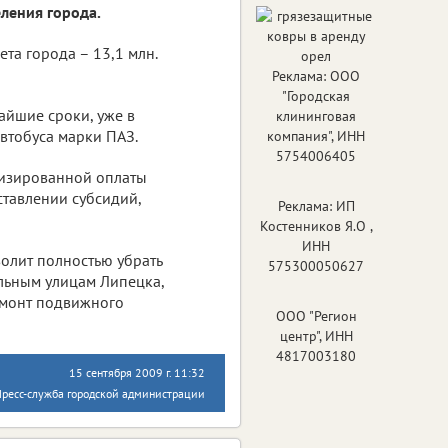
ления города.
ета города – 13,1 млн.
Реклама: ООО
"Городская
айшие сроки, уже в
клининговая
втобуса марки ПАЗ.
компания", ИНН
5754006405
тизированной оплаты
ставлении субсидий,
Реклама: ИП
Костенников Я.О ,
ИНН
олит полностью убрать
575300050627
льным улицам Липецка,
ремонт подвижного
ООО "Регион
центр", ИНН
4817003180
15 сентября 2009 г. 11:32
ресс-служба городской администрации