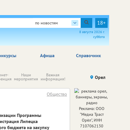
18+
по новостям
8 августа 2026 г.
суббота
онкурсы
Афиша
Справочник
Н
рнет-
Наши
Важная
Происшествия
Орел
Здоровье
комп
ренция
мероприятия
информация!
п
ре
Общество
Реклама: ООО
"Медиа Траст
ализации Программы
Орёл", ИНН
истрация Липецка
7107062130
ого бюджета на закупку