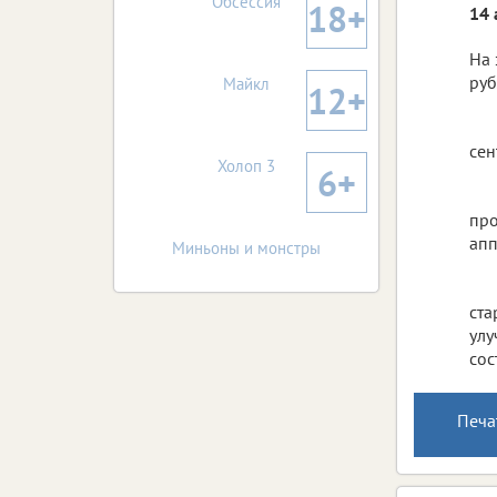
Обсессия
18+
14 
На 
руб
Майкл
12+
сен
Холоп 3
6+
про
апп
Миньоны и монстры
ста
улу
сос
Печа