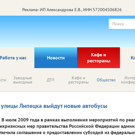
Реклама: ИП Александрова Е.В., ИНН 572004506826
Кафе и
Работа у нас
Новости
К
рестораны
Заводные
Кафе и
Инте
сти
ДТП
Общество
выходные
рестораны
конфе
 улицы Липецка выйдут новые автобусы
В июле 2009 года в рамках выполнения мероприятий по ре
икризисных мер правительства Российской Федерации админ
лючила соглашение о предоставлении субсидий из федеральн