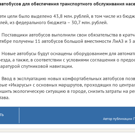
автобусов для обеспечения транспортного обслуживания насе
эти цели было выделено 43,8 млн. рублей, в том числе из бюдж
лей, из федерального бюджета – 30,7 млн. рублей.
Поставщики автобусов выполнили свои обязательства в кратч
тябре получены 11 автобусов большой вместимости ЛиАЗ и 3 а
Новые автобусы будут оснащены оборудованием для автома
езда, а также, в соответствии с условиями соглашения о предо
аратурой спутниковой навигации.
Ввод в эксплуатацию новых комфортабельных автобусов позв
рые «Икарусы» с основных маршрутов, проходящих по центра
чшить экологическую ситуацию в городе, снизить затраты на 
тава.
ть
Автор публикации П