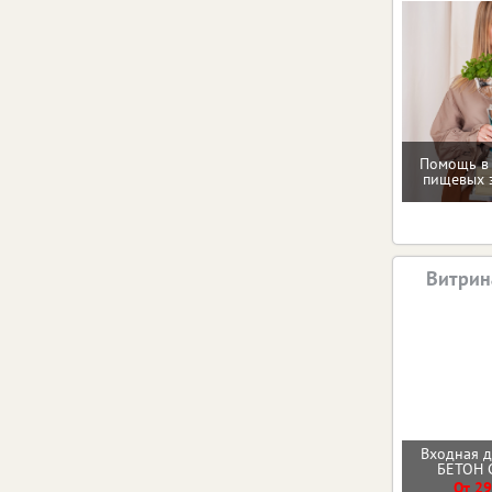
Помощь в
пищевых 
Витрин
Входная 
БЕТОН
От 29