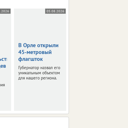
8.2026
05.08.2026
05.08.2026
В Орле открыли
Жара в +36
45-метровый
градусов
ьствования
флагшток
накроет
цев
Орловскую
Губернатор назвал его
область
уникальным объектом
для нашего региона.
Синоптики
ния
прогнозируют
знойные четверг и
пятницу.