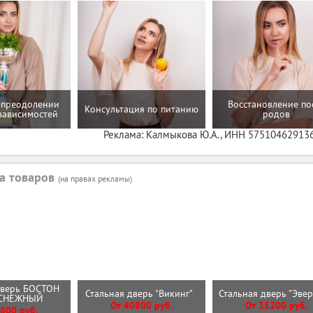
 преодолении
Восстановление по
Консультация по питанию
зависимостей
родов
Реклама: Калмыкова Ю.А., ИНН 57510462913
а товаров
(на правах рекламы)
дверь БОСТОН
Стальная дверь "Викинг"
Стальная дверь "Эве
 СНЕЖНЫЙ
От 40800 руб.
От 35200 руб.
800 руб.