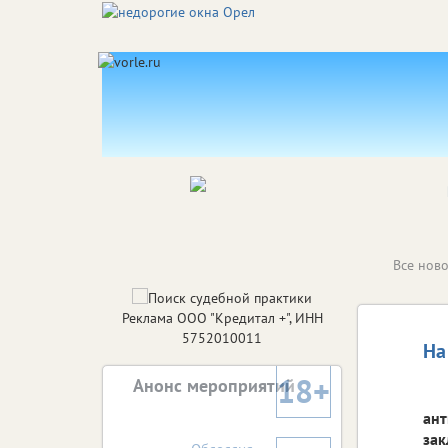
Все ново
Реклама ООО "Кредитал +", ИНН
5752010011
На
18+
Анонс мероприятий
ант
зак