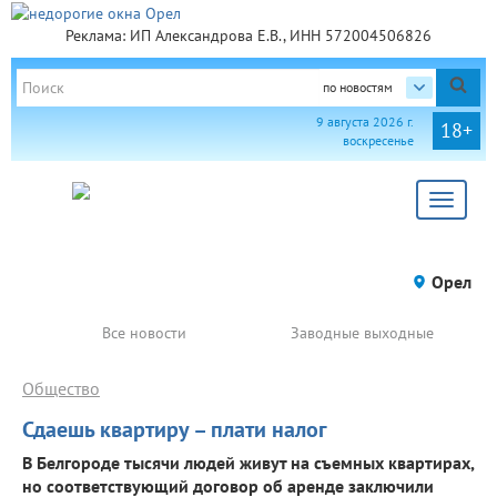
Реклама: ИП Александрова Е.В., ИНН 572004506826
по новостям
9 августа 2026 г.
18+
воскресенье
Toggle
navigat
Орел
Все новости
Заводные выходные
Общество
Сдаешь квартиру – плати налог
В Белгороде тысячи людей живут на съемных квартирах,
но соответствующий договор об аренде заключили