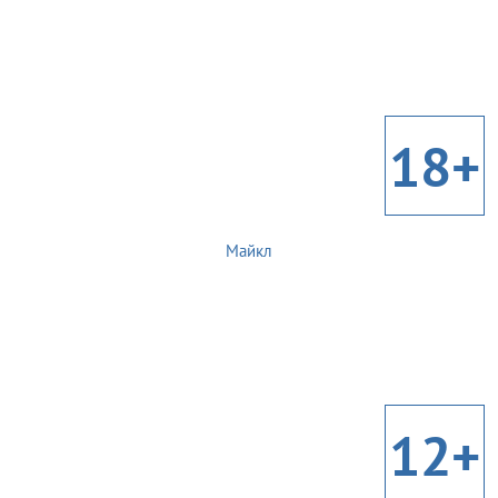
18+
Майкл
12+