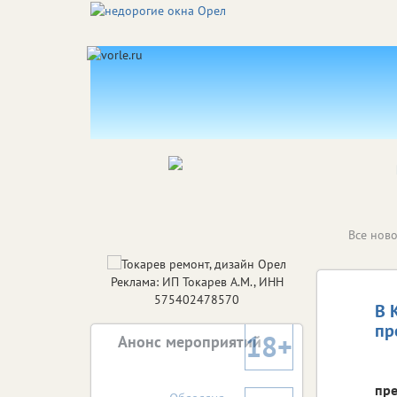
Все ново
Реклама: ИП Токарев А.М., ИНН
575402478570
В 
пр
18+
Анонс мероприятий
пре