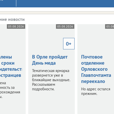
ние новости
05.08.2026
05.08.2026
05.0
0+
влены
В Орле пройдет
Почтовое
 сроки
День меда
отделение
идетельствования
Орловского
Тематическая ярмарка
остранцев
Главпочтамта
развернется уже в
ближайшие выходные.
переехало
чена
Рассказываем
нность за
подробности.
Но адрес остался
прохождения
прежним.
ы.