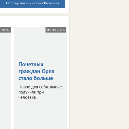
Автор публикации Олеся Роговская
8.2026
05.08.2026
05.08.2026
Почетных
В Орле открыли
граждан Орла
Аллею
стало больше
Победителей
Новое для себя звание
В парке Победы
получили три
установлены бюсты
человека.
известных
военачальников.