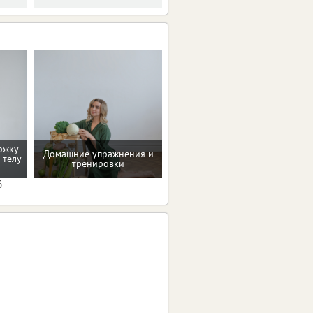
ржку
Домашние упражнения и
Помощь в преодолении
 телу
тренировки
пищевых зависимостей
6