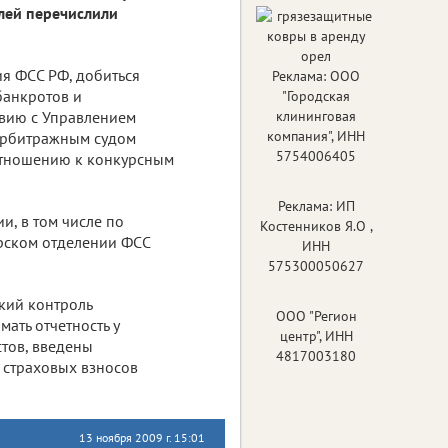
блей перечислили
ия ФСС РФ, добиться
Реклама: ООО
банкротов и
"Городская
твию с Управлением
клининговая
компания", ИНН
Арбитражным судом
5754006405
отношению к конкурсным
Реклама: ИП
и, в том числе по
Костенников Я.О ,
урском отделении ФСС
ИНН
575300050627
ткий контроль
ООО "Регион
ать отчетность у
центр", ИНН
стов, введены
4817003180
й страховых взносов
13 ноября 2009 г. 15:01