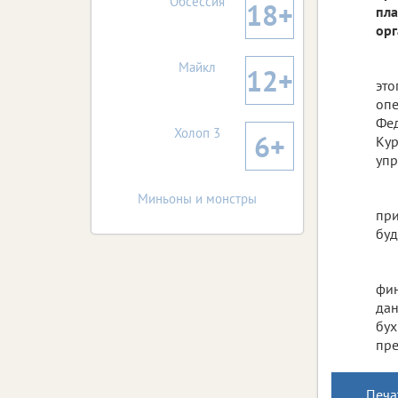
Обсессия
18+
пла
орг
Майкл
12+
это
опе
Фед
Холоп 3
6+
Кур
упр
Миньоны и монстры
при
буд
фин
дан
бух
пре
Печа