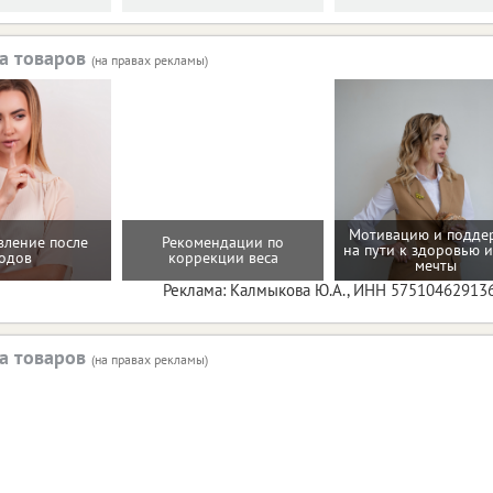
а товаров
(на правах рекламы)
Мотивацию и подде
вление после
Рекомендации по
на пути к здоровью и
одов
коррекции веса
мечты
Реклама: Калмыкова Ю.А., ИНН 57510462913
а товаров
(на правах рекламы)