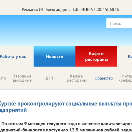
Реклама: ИП Александрова Е.В., ИНН 572004506826
Кафе и
Работа у нас
Новости
К
рестораны
Заводные
Кафе и
Инте
сти
ДТП
Общество
выходные
рестораны
конфе
Курске проконтролируют социальные выплаты пр
едприятий
По итогам 9 месяцев текущего года в качестве капитализиро
дприятий-банкротов поступило 12,5 миллионов рублей, зад