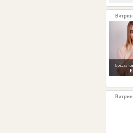
Витрин
Восстано
р
Витрин