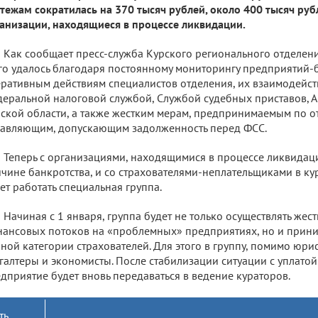
тежам сократилась на 370 тысяч рублей, около 400 тысяч ру
анизации, находящиеся в процессе ликвидации.
Как сообщает пресс-служба Курского регионального отделен
го удалось благодаря постоянному мониторингу предприятий-
ративным действиям специалистов отделения, их взаимодейс
еральной налоговой службой, Службой судебных приставов, 
ской области, а также жестким мерам, предпринимаемым по 
авляющим, допускающим задолженность перед ФСС.
Теперь с организациями, находящимися в процессе ликвидаци
чине банкротства, и со страхователями-неплательщиками в к
ет работать специальная группа.
Начиная с 1 января, группа будет не только осуществлять жес
ансовых потоков на «проблемных» предприятиях, но и приним
ной категории страхователей. Для этого в группу, помимо юри
галтеры и экономисты. После стабилизации ситуации с уплато
дприятие будет вновь передаваться в ведение кураторов.
ть