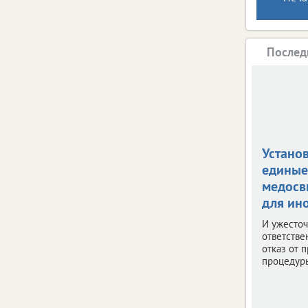
Послед
Устано
единые
медосв
для ин
И ужесто
ответстве
отказ от 
процедур