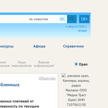
18+
по новостям
6 августа 2026 г.
четверг
онкурсы
Афиша
Справочник
Н
рнет-
Наши
Важная
Происшествия
Орел
Здоровье
комп
ренция
мероприятия
информация!
п
ре
Общество
облемных
Реклама: ООО
"Медиа Траст
Орёл", ИНН
ванных платежей от
7107062130
олженность по текущим