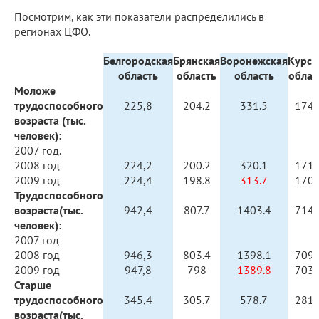
Посмотрим, как эти показатели распределились в
регионах ЦФО.
Белгородская
Брянская
Воронежская
Курск
область
область
область
облас
Моложе
трудоспособного
225,8
204.2
331.5
174.
возраста (тыс.
человек):
2007 год.
2008 год
224,2
200.2
320.1
171.
2009 год
224,4
198.8
313.7
170.
Трудоспособного
возраста(тыс.
942,4
807.7
1403.4
714.
человек):
2007 год
2008 год
946,3
803.4
1398.1
709.
2009 год
947,8
798
1389.8
703.
Старше
трудоспособного
345,4
305.7
578.7
281.
возраста(тыс.