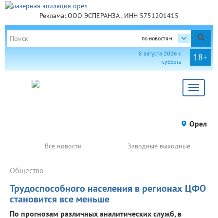
Реклама: ООО ЭСПЕРАНЗА , ИНН 5751201415
по новостям
8 августа 2026 г.
18+
суббота
Toggle
navigat
Орел
Все новости
Заводные выходные
Общество
Трудоспособного населения в регионах ЦФО
становится все меньше
По прогнозам различных аналитических служб, в