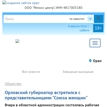
ООО "Регион центр", ИНН 4817003180
по новостям
8 августа 2026 г.
18+
суббота
Toggle
navigat
Орел
Все новости
Заводные выходные
Общество
Орловский губернатор встретился с
представительницами "Союза женщин"
Вчера в областной администрации состоялась рабочая