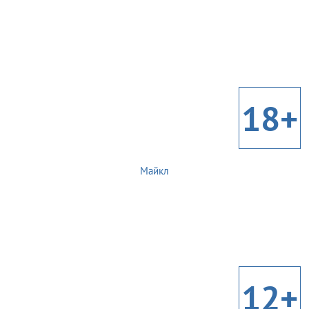
18+
Майкл
12+