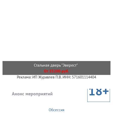
Стальная дверь "Эверест"
От 35200 руб.
Реклама: ИП Журавлев П.В. ИНН: 571601114404
18+
Анонс мероприятий
Обсессия