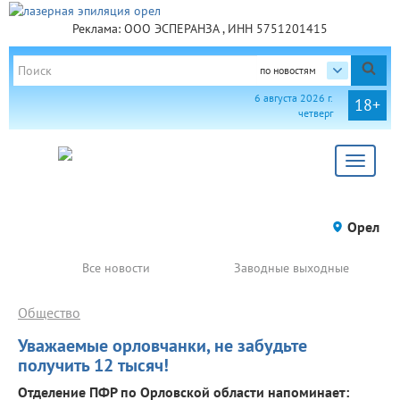
Реклама: ООО ЭСПЕРАНЗА , ИНН 5751201415
по новостям
6 августа 2026 г.
18+
четверг
Toggle
navigat
Орел
Все новости
Заводные выходные
Общество
Уважаемые орловчанки, не забудьте
получить 12 тысяч!
Отделение ПФР по Орловской области напоминает: