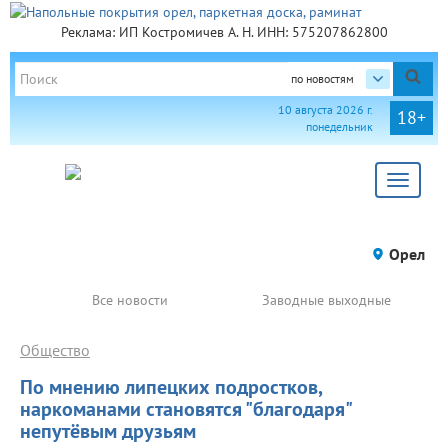
Реклама: ИП Костромичев А. Н. ИНН: 575207862800
по новостям
10 августа 2026 г.
18+
понедельник
Toggle
navigat
Орел
Все новости
Заводные выходные
Общество
По мнению липецких подростков,
наркоманами становятся "благодаря"
непутёвым друзьям