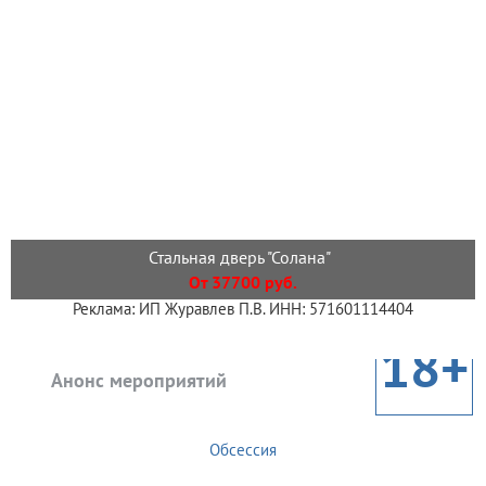
Стальная дверь "Солана"
От 37700 руб.
Реклама: ИП Журавлев П.В. ИНН: 571601114404
18+
Анонс мероприятий
Обсессия