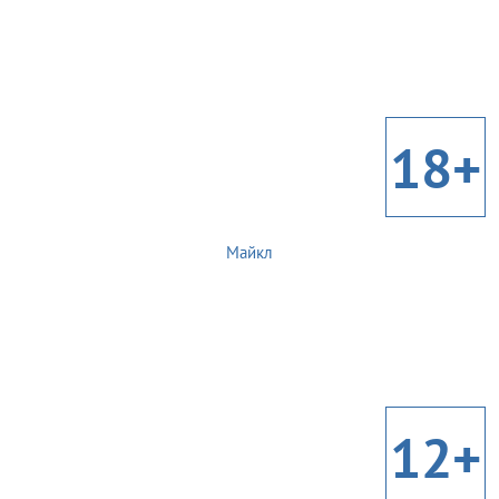
18+
Майкл
12+