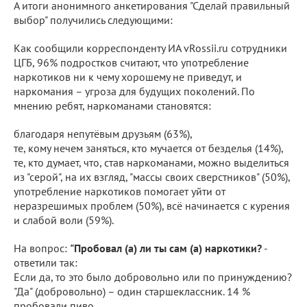
А итоги анонимного анкетирования "Сделай правильный
выбор" получились следующими:
Как сообщили корреспонденту ИА vRossii.ru сотрудники
ЦГБ, 96% подростков считают, что употребление
наркотиков ни к чему хорошему не приведут, и
наркомания – угроза для будущих поколений. По
мнению ребят, наркоманами становятся:
благодаря непутёвым друзьям (63%),
те, кому нечем заняться, кто мучается от безделья (14%),
те, кто думает, что, став наркоманами, можно выделиться
из "серой", на их взгляд, "массы своих сверстников" (50%),
употребление наркотиков помогает уйти от
неразрешимых проблем (50%), всё начинается с курения
и слабой воли (59%).
На вопрос:
"Пробовал (а) ли ты сам (а) наркотики?
-
ответили так:
Если да, то это было добровольно или по принуждению?
"Да" (добровольно) – один старшеклассник. 14 %
пробовали пиво.