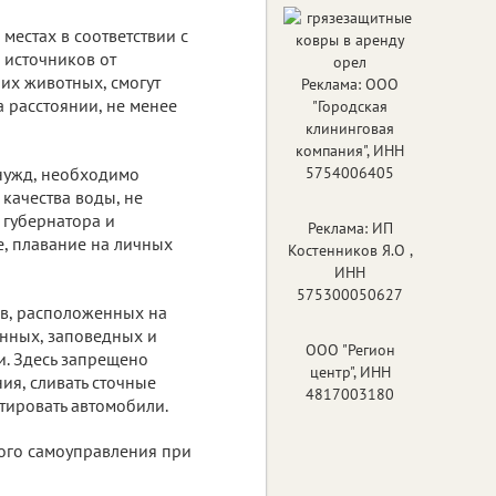
местах в соответствии с
 источников от
них животных, смогут
Реклама: ООО
а расстоянии, не менее
"Городская
клининговая
компания", ИНН
нужд, необходимо
5754006405
качества воды, не
 губернатора и
Реклама: ИП
е, плавание на личных
Костенников Я.О ,
ИНН
575300050627
ов, расположенных на
енных, заповедных и
ООО "Регион
и. Здесь запрещено
центр", ИНН
ия, сливать сточные
4817003180
нтировать автомобили.
ного самоуправления при