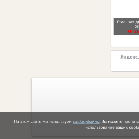
Стальная д
о
От 56
Яндекс
На этом сайте мы используем
cookie-файлы
. Вы можете прочит
использование ваших cook