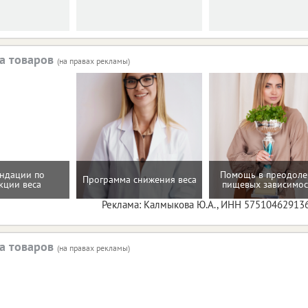
а товаров
(на правах рекламы)
ндации по
Помощь в преодол
Программа снижения веса
кции веса
пищевых зависимос
Реклама: Калмыкова Ю.А., ИНН 57510462913
а товаров
(на правах рекламы)