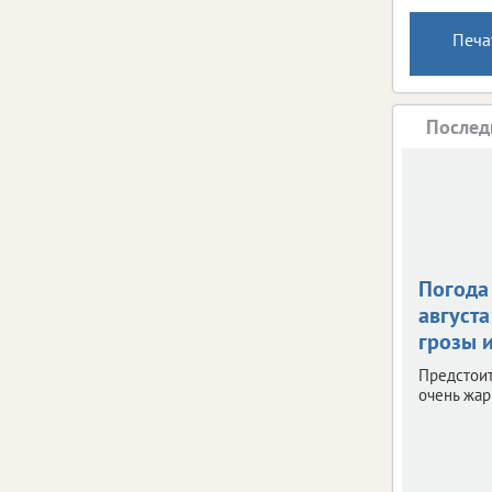
Печа
Послед
Погода 
августа
грозы и
Предстои
очень жар