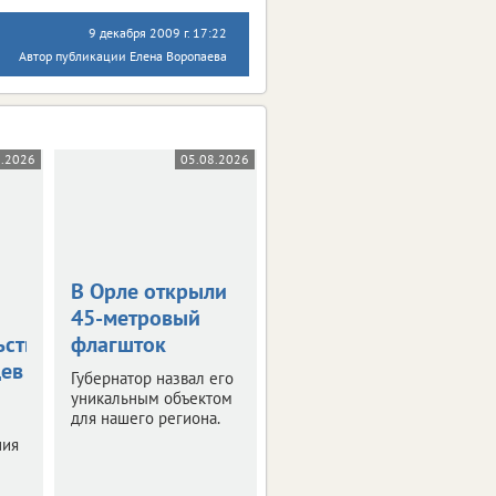
9 декабря 2009 г. 17:22
Автор публикации Елена Воропаева
8.2026
05.08.2026
05.08.2026
В Орле открыли
Жара в +36
45-метровый
градусов
ьствования
флагшток
накроет
цев
Орловскую
Губернатор назвал его
область
уникальным объектом
для нашего региона.
Синоптики
ния
прогнозируют
знойные четверг и
пятницу.