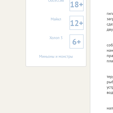
Обсессия
18+
гиг
заг
Майкл
12+
сде
дву
Холоп 3
6+
соб
нан
пра
Миньоны и монстры
пла
тер
рыб
уст
вод
нал