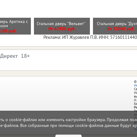
верь Арктика с
Стальная дверь "Вельвет"
Стальная дверь "Дуэ
кном
От 42900 руб.
От 32000 руб.
100 руб.
Реклама: ИП Журавлев П.В. ИНН: 5716011144
.Директ
©
И
С
И
в
И.
Б
Р
Р
e
О
ать о cookie-файлах или изменить настройки браузера. Продолжая поль
д
ie-файлов. Все собранные при помощи cookie-файлов данные будут хр
П
П