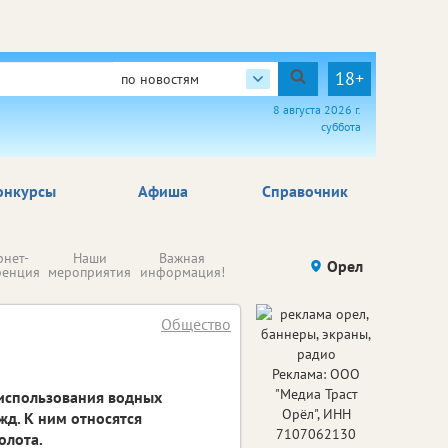
18+
по новостям
8 августа 2026 г.
суббота
онкурсы
Афиша
Справочник
Н
рнет-
Наши
Важная
Происшествия
Орел
Здоровье
комп
ренция
мероприятия
информация!
п
ре
Общество
Реклама: ООО
"Медиа Траст
 использования водных
Орёл", ИНН
жд. К ним относятся
7107062130
олота.