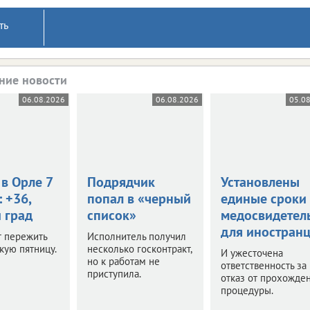
ть
ние новости
06.08.2026
06.08.2026
05.0
в Орле 7
Подрядчик
Установлены
: +36,
попал в «черный
единые сроки
 град
список»
медосвидетел
для иностран
т пережить
Исполнитель получил
кую пятницу.
несколько госконтракт,
И ужесточена
но к работам не
ответственность за
приступила.
отказ от прохожде
процедуры.