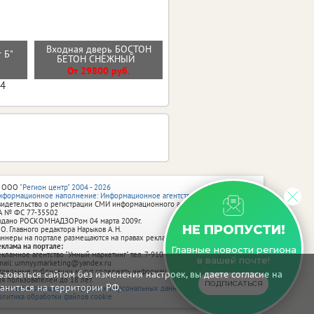
Входная дверь БОСТОН
т Б"
Стальная дверь "Лира"
БЕТОН СНЕЖНЫЙ
От 32000 руб.
От 29800 руб.
04
 ООО
"Регион центр" 2004 - 2026
нформационное наполнение: Информационное агентство vRossii.ru
видетельство о регистрации СМИ информационного агентства vRossii.ru
А № ФС 77‑35502
ыдано РОСКОМНАДЗОРом 04 марта 2009г.
НЕ ПРОПУСТИ!
 О. Главного редактора Нарыков А. Н.
аннеры на портале размещаются на правах рекламы.
еклама на портале:
Главные новости региона
екламное агентство "Умный маркетинг" тел. 7-910-267-70-40,
в вашей почте!
mail: umnyy.marketing@yandex.ru
тдельные публикации могут содержать информацию, не предназначенную
зоваться сайтом без изменения настроек, вы даете согласие на
ля пользователей до 18 лет.
ПОДПИСАТЬСЯ
аниться на территории РФ.
олитика в отношении обработки персональных данных
олитика обработки файлов cookie