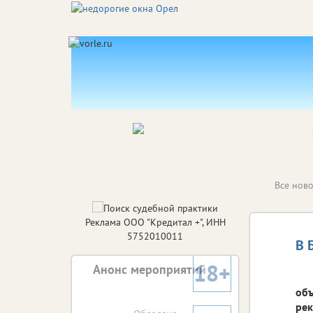
Все ново
Реклама ООО "Кредитал +", ИНН
5752010011
В 
18+
Анонс мероприятий
объ
рек