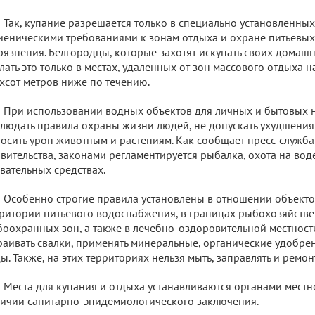
Так, купание разрешается только в специально установленных 
иеническими требованиями к зонам отдыха и охране питьевых
рязнения. Белгородцы, которые захотят искупать своих домаш
лать это только в местах, удаленных от зон массового отдыха н
хсот метров ниже по течению.
При использовании водных объектов для личных и бытовых 
людать правила охраны жизни людей, не допускать ухудшения 
осить урон животным и растениям. Как сообщает пресс-служба
вительства, законами регламентируется рыбалка, охота на вод
вательных средствах.
Особенно строгие правила установлены в отношении объект
ритории питьевого водоснабжения, в границах рыбохозяйств
оохранных зон, а также в лечебно-оздоровительной местност
раивать свалки, применять минеральные, органические удобрен
ы. Также, на этих территориях нельзя мыть, заправлять и ремо
Места для купания и отдыха устанавливаются органами мест
ичии санитарно-эпидемиологического заключения.