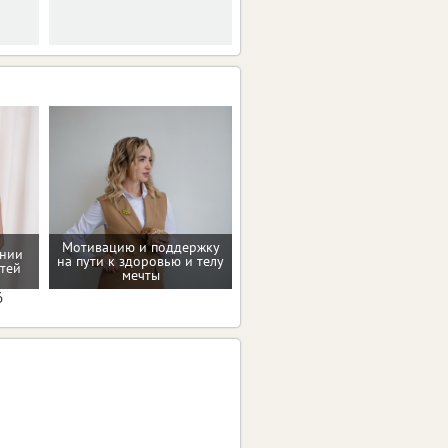
Мотивацию и поддержку
ении
на пути к здоровью и телу
Проверенные пп-рецепты
тей
мечты
6