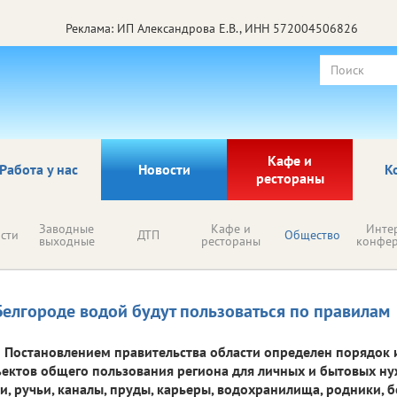
Реклама: ИП Александрова Е.В., ИНН 572004506826
Кафе и
Работа у нас
Новости
К
рестораны
Заводные
Кафе и
Инте
сти
ДТП
Общество
выходные
рестораны
конфе
Белгороде водой будут пользоваться по правилам
Постановлением правительства области определен порядок
ектов общего пользования региона для личных и бытовых ну
и, ручьи, каналы, пруды, карьеры, водохранилища, родники, б