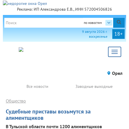
Реклама: ИП Александрова Е.В., ИНН 572004506826
по новостям
9 августа 2026 г.
18+
воскресенье
Toggle
navigat
Орел
Все новости
Заводные выходные
Общество
Судебные приставы возьмутся за
алиментщиков
В Тульской области почти 1200 алиментщиков