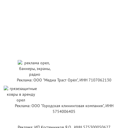
Реклама: ООО "Медиа Траст Орёл", ИНН 7107062130
Реклама: ООО "Городская клининговая компания", ИНН
5754006405
Реклама: ИП Костенников Я.О , ИНН 575300050627