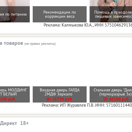
Рекомендации по
Помощь в преодол
ия по питанию
коррекции веса
пищевых зависимос
Реклама: Калмыкова Ю.А., ИНН 57510462913
а товаров
(на правах рекламы)
верь МОЛДИНГ
Входная дверь ГАРДА
Стальная дверь "Дик
ИТ БЕЛЫЙ
2МДФ Зеркало
(терморазрыв 3к
100 руб.
От 25700 руб.
От 40100 руб.
Реклама: ИП Журавлев П.В. ИНН: 5716011144
.Директ