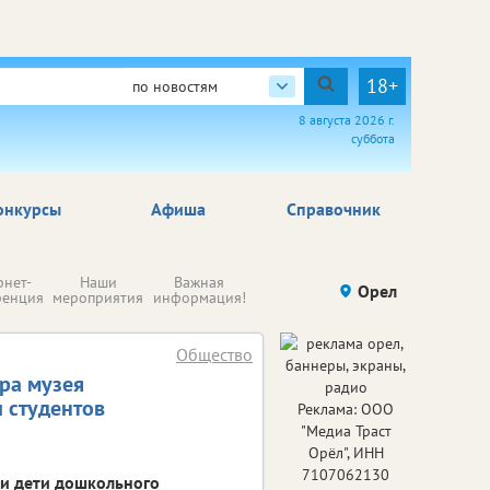
18+
по новостям
8 августа 2026 г.
суббота
онкурсы
Афиша
Справочник
Н
рнет-
Наши
Важная
Происшествия
Орел
Здоровье
комп
ренция
мероприятия
информация!
п
ре
Общество
ра музея
 студентов
Реклама: ООО
"Медиа Траст
Орёл", ИНН
7107062130
ти дети дошкольного