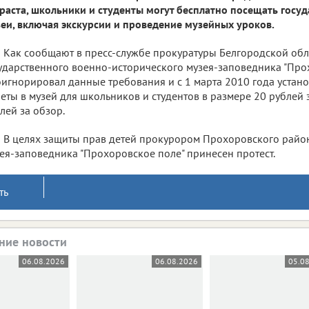
раста, школьники и студенты могут бесплатно посещать госу
еи, включая экскурсии и проведение музейных уроков.
Как сообщают в пресс-службе прокуратуры Белгородской обл
ударственного военно-исторического музея-заповедника "Про
игнорировал данные требования и с 1 марта 2010 года устан
еты в музей для школьников и студентов в размере 20 рублей 
лей за обзор.
В целях защиты прав детей прокурором Прохоровского райо
ея-заповедника "Прохоровское поле" принесен протест.
ть
ние новости
06.08.2026
06.08.2026
05.0