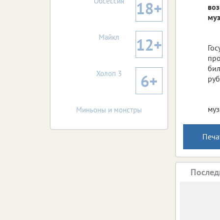
Обсессия
18+
воз
муз
Майкл
12+
Гос
про
бил
Холоп 3
6+
руб
муз
Миньоны и монстры
Печа
Послед