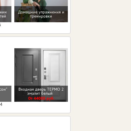
ении
Домашние упражнения и
Проверенные пп-рецепты
тей
тренировки
6
сон"
Входная дверь ТЕРМО 2
Входная дверь 11см
)
эмалит белый
ИЗОТЕРМА СЕРЕБРО
От 44000 руб.
От 35500 руб.
04