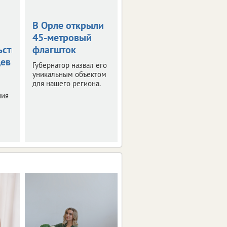
В Орле открыли
Жара в +36
45-метровый
градусов
ьствования
флагшток
накроет
цев
Орловскую
Губернатор назвал его
область
уникальным объектом
для нашего региона.
Синоптики
ния
прогнозируют
знойные четверг и
пятницу.