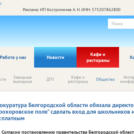
Реклама: ИП Костромичев А. Н. ИНН: 575207862800
Кафе и
Работа у нас
Новости
К
рестораны
Заводные
Кафе и
Инте
сти
ДТП
Общество
выходные
рестораны
конфе
окуратура Белгородской области обязала директо
рохоровское поле" сделать вход для школьников и
сплатным
Согласно постановлению правительства Белгородской облас