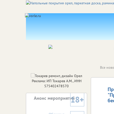
Все ново
Реклама: ИП Токарев А.М., ИНН
575402478570
Пр
"П
18+
Анонс мероприятий
бе