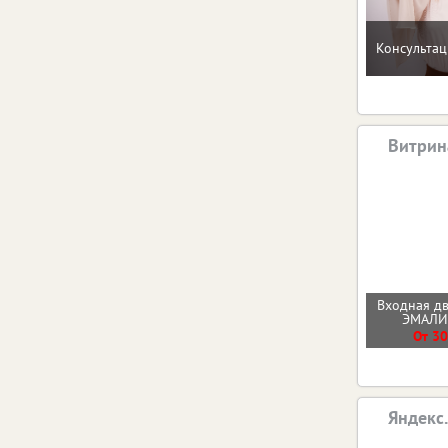
Консультац
Витрин
Входная д
ЭМАЛ
От 30
Яндекс