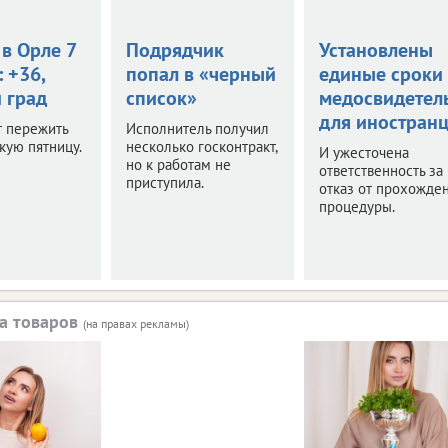
в Орле 7
Подрядчик
Установлены
: +36,
попал в «черный
единые сроки
 град
список»
медосвидетел
для иностран
т пережить
Исполнитель получил
кую пятницу.
несколько госконтракт,
И ужесточена
но к работам не
ответственность за
приступила.
отказ от прохожде
процедуры.
а товаров
(на правах рекламы)