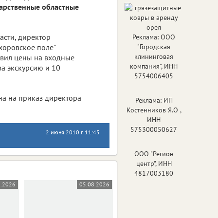
дарственные областные
асти, директор
Реклама: ООО
хоровское поле"
"Городская
клининговая
овил цены на входные
компания", ИНН
за экскурсию и 10
5754006405
на на приказ директора
Реклама: ИП
Костенников Я.О ,
ИНН
575300050627
2 июня 2010 г. 11:45
ООО "Регион
центр", ИНН
4817003180
8.2026
05.08.2026
05.08.2026