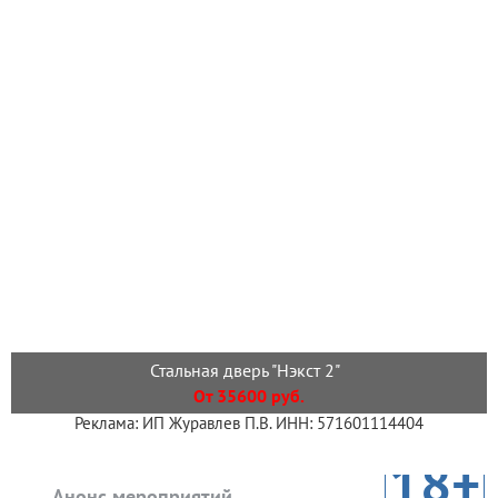
Стальная дверь "Нэкст 2"
От 35600 руб.
Реклама: ИП Журавлев П.В. ИНН: 571601114404
18+
Анонс мероприятий