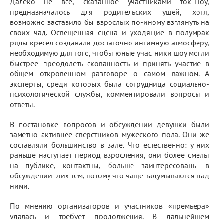
Далеко не всё, сказанное участниками ток-шоу,
предназначалось для родительских ушей, хотя,
возможно заставило бы взрослых по-иному взглянуть на
своих чад. Освещенная сцена и уходящие в полумрак
ряды кресел создавали достаточно интимную атмосферу,
необходимую для того, чтобы юные участники шоу могли
быстрее преодолеть скованность и принять участие в
общем откровенном разговоре о самом важном. А
эксперты, среди которых была сотрудница социально-
психологической службы, комментировали вопросы и
ответы.
В постановке вопросов и обсуждении девушки были
заметно активнее сверстников мужеского пола. Они же
составляли большинство в зале. Что естественно: у них
раньше наступает период взросления, они более смелы
на публике, контактны, больше заинтересованы в
обсуждении этих тем, потому что чаще задумываются над
ними.
По мнению организаторов и участников «премьера»
удалась и требует продолжения. В дальнейшем