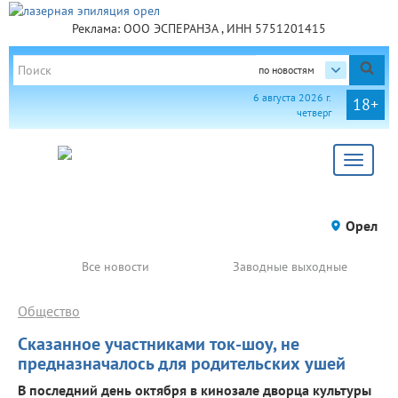
Реклама: ООО ЭСПЕРАНЗА , ИНН 5751201415
по новостям
6 августа 2026 г.
18+
четверг
Toggle
navigat
Орел
Все новости
Заводные выходные
Общество
Сказанное участниками ток-шоу, не
предназначалось для родительских ушей
В последний день октября в кинозале дворца культуры