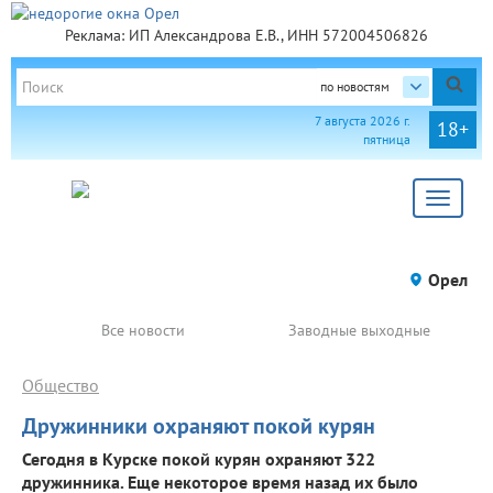
Реклама: ИП Александрова Е.В., ИНН 572004506826
по новостям
7 августа 2026 г.
18+
пятница
Toggle
navigat
Орел
Все новости
Заводные выходные
Общество
Дружинники охраняют покой курян
Сегодня в Курске покой курян охраняют 322
дружинника. Еще некоторое время назад их было