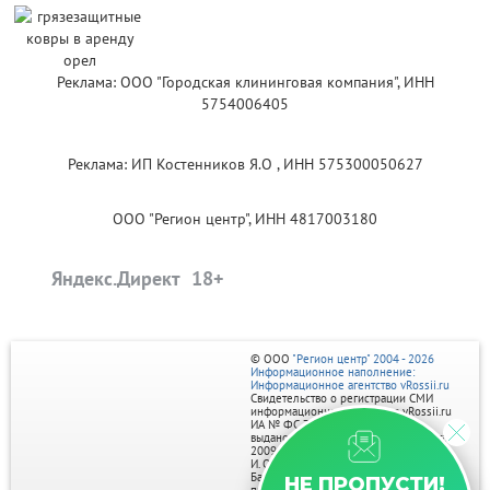
Реклама: ООО "Городская клининговая компания", ИНН
5754006405
Реклама: ИП Костенников Я.О , ИНН 575300050627
ООО "Регион центр", ИНН 4817003180
Яндекс.Директ
© ООО
"Регион центр" 2004 - 2026
Информационное наполнение:
Информационное агентство vRossii.ru
Свидетельство о регистрации СМИ
информационного агентства vRossii.ru
ИА № ФС 77‑35502
выдано РОСКОМНАДЗОРом 04 марта
2009г.
И. О. Главного редактора Нарыков А. Н.
Баннеры на портале размещаются на
НЕ ПРОПУСТИ!
правах рекламы.