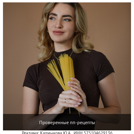
Проверенные пп-рецепты
Реклама: Калмыкова Ю.А., ИНН 575104629136