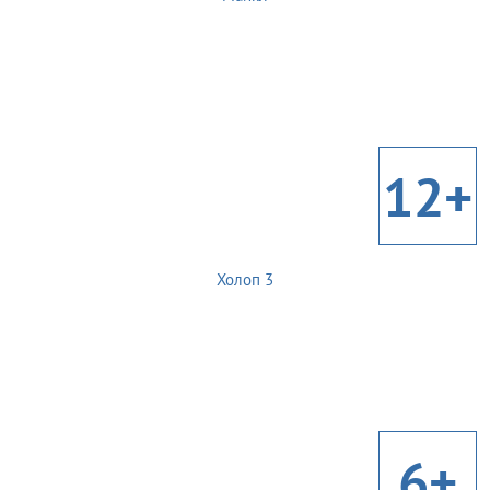
12+
Холоп 3
6+