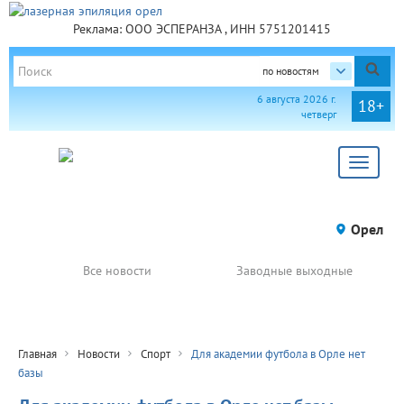
Реклама: ООО ЭСПЕРАНЗА , ИНН 5751201415
по новостям
6 августа 2026 г.
18+
четверг
Toggle
navigat
Орел
Все новости
Заводные выходные
Главная
Новости
Спорт
Для академии футбола в Орле нет
базы