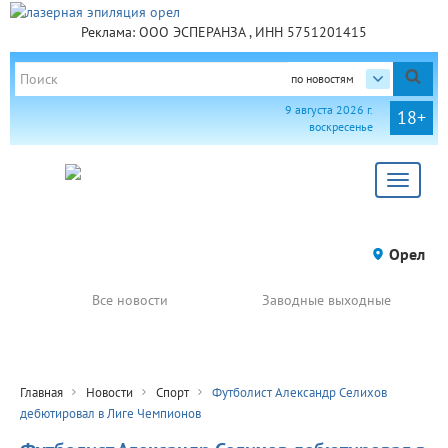
Реклама: ООО ЭСПЕРАНЗА , ИНН 5751201415
по новостям
9 августа 2026 г.
18+
воскресенье
Toggle
navigat
Орел
Все новости
Заводные выходные
Главная
Новости
Спорт
Футболист Александр Селихов
дебютировал в Лиге Чемпионов