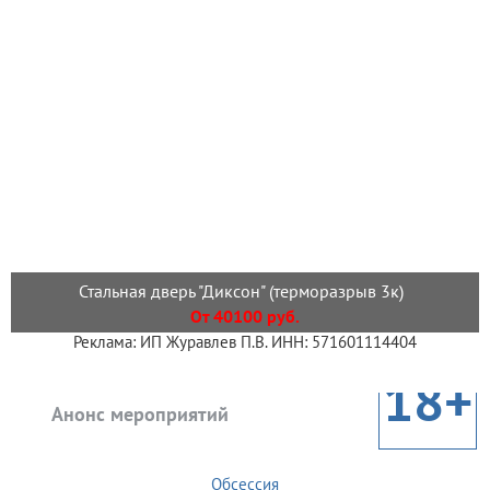
Стальная дверь "Диксон" (терморазрыв 3к)
От 40100 руб.
Реклама: ИП Журавлев П.В. ИНН: 571601114404
18+
Анонс мероприятий
Обсессия