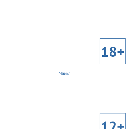
18+
Майкл
12+