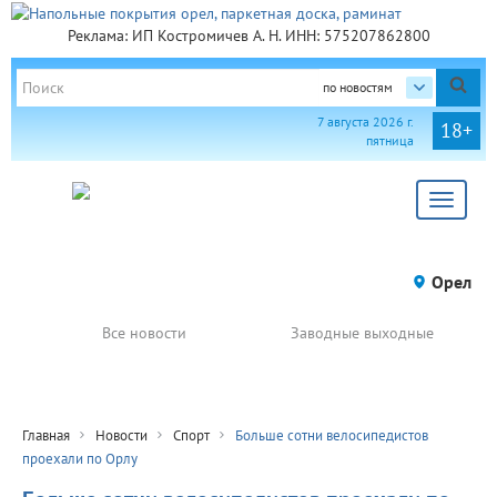
Реклама: ИП Костромичев А. Н. ИНН: 575207862800
по новостям
7 августа 2026 г.
18+
пятница
Toggle
navigat
Орел
Все новости
Заводные выходные
Главная
Новости
Спорт
Больше сотни велосипедистов
проехали по Орлу