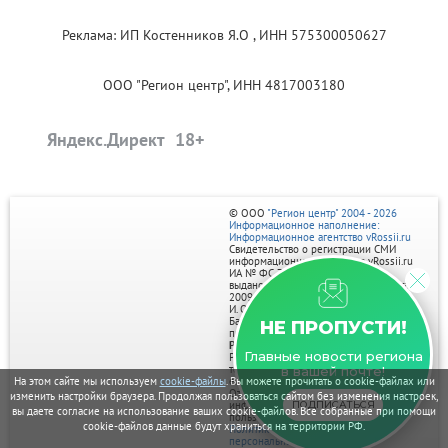
Реклама: ИП Костенников Я.О , ИНН 575300050627
ООО "Регион центр", ИНН 4817003180
Яндекс.Директ
© ООО
"Регион центр" 2004 - 2026
Информационное наполнение:
Информационное агентство vRossii.ru
Свидетельство о регистрации СМИ
информационного агентства vRossii.ru
ИА № ФС 77‑35502
выдано РОСКОМНАДЗОРом 04 марта
2009г.
И. О. Главного редактора Нарыков А. Н.
Баннеры на портале размещаются на
НЕ ПРОПУСТИ!
правах рекламы.
Реклама на портале:
Главные новости региона
Рекламное агентство "Умный маркетинг"
тел. 7-910-267-70-40,
в вашей почте!
На этом сайте мы используем
cookie-файлы
. Вы можете прочитать о cookie-файлах или
email: umnyy.marketing@yandex.ru
Отдельные публикации могут содержать
изменить настройки браузера. Продолжая пользоваться сайтом без изменения настроек,
ПОДПИСАТЬСЯ
информацию, не предназначенную для
вы даете согласие на использование ваших cookie-файлов. Все собранные при помощи
пользователей до 18 лет.
cookie-файлов данные будут храниться на территории РФ.
Политика в отношении обработки
персональных данных