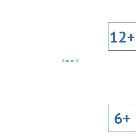
12+
Холоп 3
6+