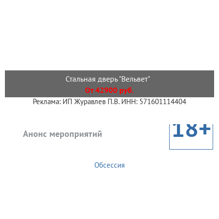
Стальная дверь "Вельвет"
От 42900 руб.
Реклама: ИП Журавлев П.В. ИНН: 571601114404
18+
Анонс мероприятий
Обсессия