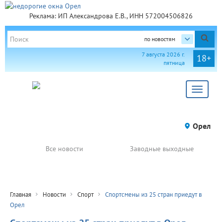
Реклама: ИП Александрова Е.В., ИНН 572004506826
по новостям
7 августа 2026 г.
18+
пятница
Toggle
navigat
Орел
Все новости
Заводные выходные
Главная
Новости
Спорт
Спортсмены из 25 стран приедут в
Орел