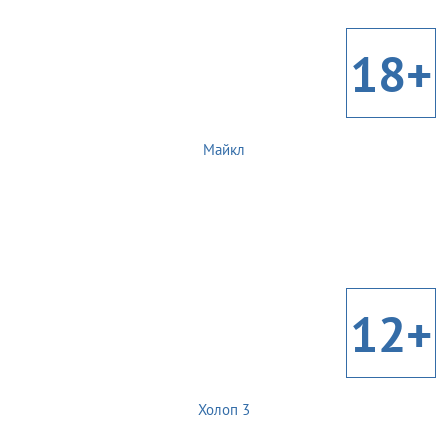
18+
Майкл
12+
Холоп 3