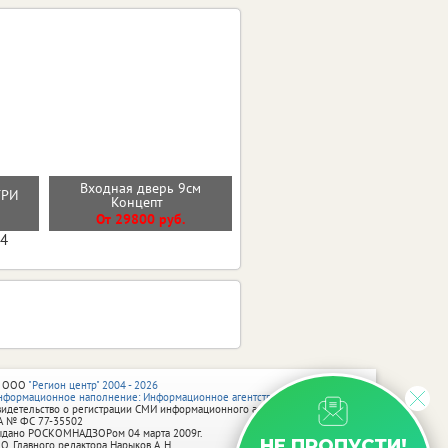
Входная дверь 9см
Входная дверь МОЛДИНГ
НТРИ
Концепт
ЭМАЛИТ БЕЛЫЙ
От 29800 руб.
От 30100 руб.
04
 ООО
"Регион центр" 2004 - 2026
нформационное наполнение: Информационное агентство vRossii.ru
видетельство о регистрации СМИ информационного агентства vRossii.ru
А № ФС 77‑35502
ыдано РОСКОМНАДЗОРом 04 марта 2009г.
НЕ ПРОПУСТИ!
 О. Главного редактора Нарыков А. Н.