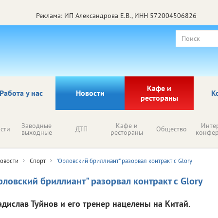
Реклама: ИП Александрова Е.В., ИНН 572004506826
Кафе и
Работа у нас
Новости
К
рестораны
Заводные
Кафе и
Инте
сти
ДТП
Общество
выходные
рестораны
конфе
овости
Спорт
"Орловский бриллиант" разорвал контракт с Glory
рловский бриллиант" разорвал контракт с Glory
адислав Туйнов и его тренер нацелены на Китай.