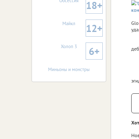
Обсессия
18+
Glo
Майкл
12+
уда
Холоп 3
6+
деб
Миньоны и монстры
эги
Хот
Нов