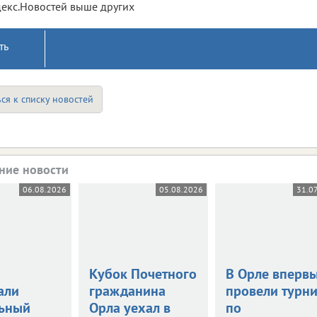
екс.Новостей выше других
ть
ся к списку новостей
ние новости
06.08.2026
05.08.2026
31.0
Кубок Почетного
В Орле вперв
али
гражданина
провели турн
ьный
Орла уехал в
по