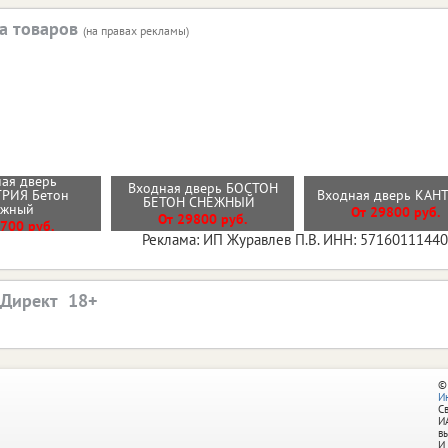
а товаров
(на правах рекламы)
ая дверь
Входная дверь БОСТОН
РИЯ Бетон
Входная дверь КА
БЕТОН СНЕЖНЫЙ
ежный
От 29800 руб.
От 29800 руб.
700 руб.
Реклама: ИП Журавлев П.В. ИНН: 5716011144
.Директ
©
И
С
И
в
И.