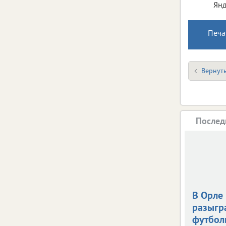
Янд
Печа
Вернуть
Послед
В Орле
разыгр
футбол