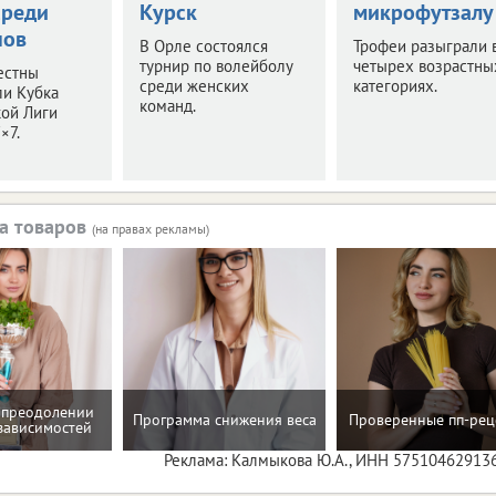
среди
Курск
микрофутзалу
нов
В Орле состоялся
Трофеи разыграли 
турнир по волейболу
четырех возрастны
естны
среди женских
категориях.
ли Кубка
команд.
ой Лиги
×7.
а товаров
(на правах рекламы)
 преодолении
Программа снижения веса
Проверенные пп-рец
зависимостей
Реклама: Калмыкова Ю.А., ИНН 57510462913