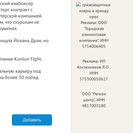
ский кикбоксер
торг контракт с
утерской компанией
м, что сторонам не
Реклама: ООО
оушенах.
"Городская
клининговая
нцуза Йохана Драя, но
компания", ИНН
5754006405
пании Kunlun Fight.
Реклама: ИП
Костенников Я.О ,
альную карьеру под
ИНН
на более 30 побед.
575300050627
ООО "Регион
центр", ИНН
4817003180
Добавить