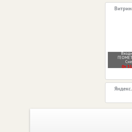
Витрин
Входн
ГЕОМЕТ
Сн
От 31
Яндекс