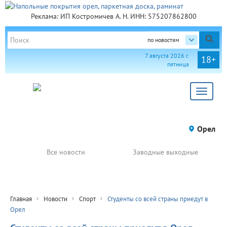
Реклама: ИП Костромичев А. Н. ИНН: 575207862800
по новостям
7 августа 2026 г.
18+
пятница
Toggle
navigat
Орел
Все новости
Заводные выходные
Главная
Новости
Спорт
Студенты со всей страны приедут в
Орел