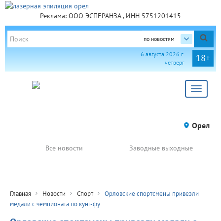
Реклама: ООО ЭСПЕРАНЗА , ИНН 5751201415
по новостям
6 августа 2026 г.
18+
четверг
Toggle
navigat
Орел
Все новости
Заводные выходные
Главная
Новости
Спорт
Орловские спортсмены привезли
медали с чемпионата по кунг-фу