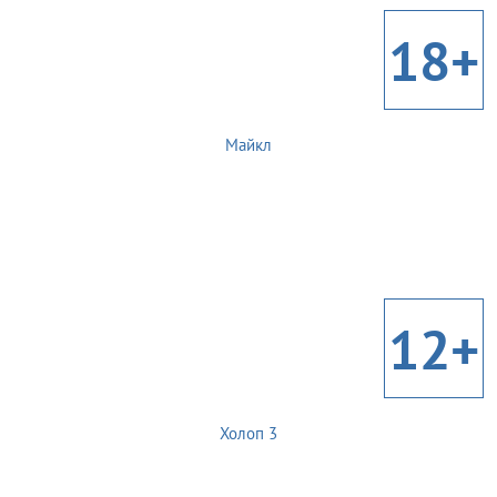
18+
Майкл
12+
Холоп 3