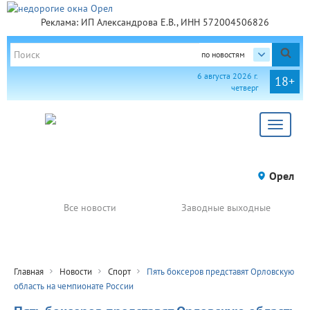
Реклама: ИП Александрова Е.В., ИНН 572004506826
по новостям
6 августа 2026 г.
18+
четверг
Toggle
navigat
Орел
Все новости
Заводные выходные
Главная
Новости
Спорт
Пять боксеров представят Орловскую
область на чемпионате России