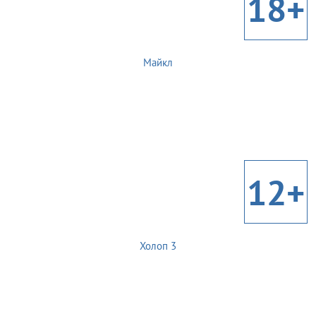
18+
Майкл
12+
Холоп 3