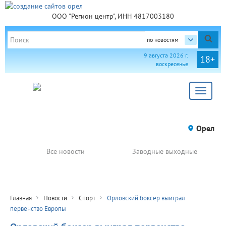
ООО "Регион центр", ИНН 4817003180
по новостям
9 августа 2026 г.
18+
воскресенье
Toggle
navigat
Орел
Все новости
Заводные выходные
Главная
Новости
Спорт
Орловский боксер выиграл
первенство Европы