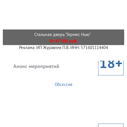
Стальная дверь "Гермес Нью"
От 47300 руб.
Реклама: ИП Журавлев П.В. ИНН: 571601114404
18+
Анонс мероприятий
Обсессия