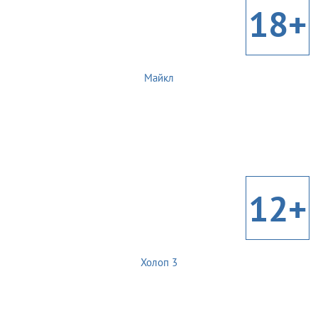
18+
Майкл
12+
Холоп 3