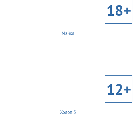
18+
Майкл
12+
Холоп 3