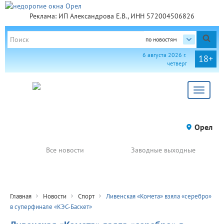
Реклама: ИП Александрова Е.В., ИНН 572004506826
по новостям
6 августа 2026 г.
18+
четверг
Toggle
navigat
Орел
Все новости
Заводные выходные
Главная
Новости
Спорт
Ливенская «Комета» взяла «серебро»
в суперфинале «КЭС-Баскет»