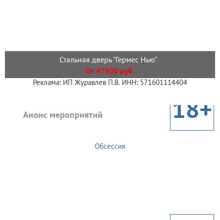
Стальная дверь "Гермес Нью"
От 47300 руб.
Реклама: ИП Журавлев П.В. ИНН: 571601114404
18+
Анонс мероприятий
Обсессия