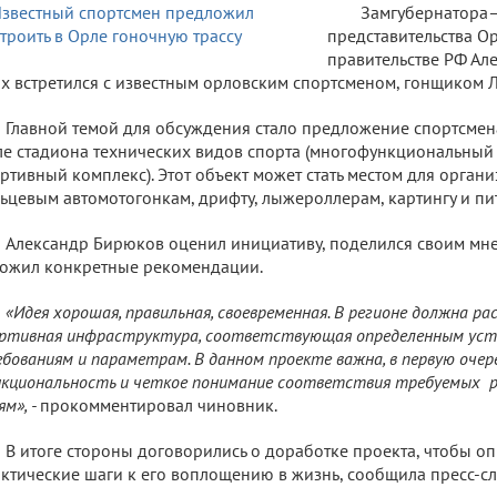
Замгубернатора–
представительства О
правительстве РФ Ал
х встретился с известным орловским спортсменом, гонщиком
Главной темой для обсуждения стало предложение спортсмена
е стадиона технических видов спорта (многофункциональный
ртивный комплекс). Этот объект может стать местом для орга
ьцевым автомотогонкам, дрифту, лыжероллерам, картингу и пи
Александр Бирюков оценил инициативу, поделился своим мне
ожил конкретные рекомендации.
«Идея хорошая, правильная, своевременная. В регионе должна р
ртивная инфраструктура, соответствующая определенным ус
бованиям и параметрам. В данном проекте важна, в первую очере
кциональность и четкое понимание соответствия требуемых р
ям», -
прокомментировал чиновник.
В итоге стороны договорились о доработке проекта, чтобы о
ктические шаги к его воплощению в жизнь, сообщила пресс-сл