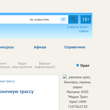
18+
по новостям
8 августа 2026 г.
суббота
онкурсы
Афиша
Справочник
Н
рнет-
Наши
Важная
Происшествия
Орел
Здоровье
комп
ренция
мероприятия
информация!
п
ре
ную трассу
оночную трассу
Реклама: ООО
"Медиа Траст
Орёл", ИНН
7107062130