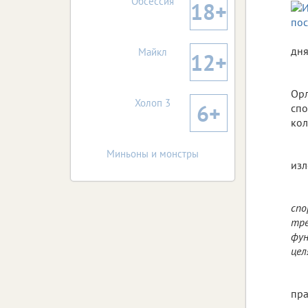
Обсессия
18+
дня
Майкл
12+
Орл
Холоп 3
6+
спо
кол
Миньоны и монстры
изл
спо
тре
фун
цел
пра