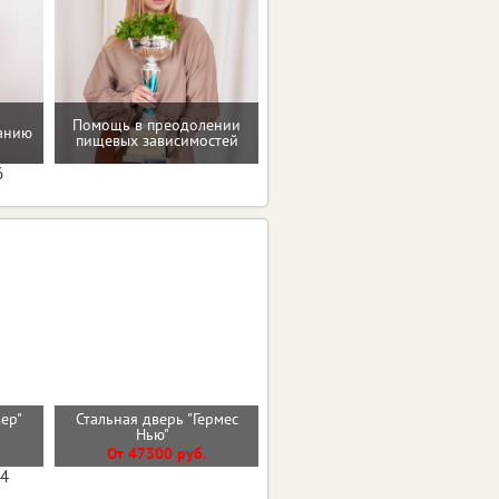
Помощь в преодолении
танию
Программа снижения веса
пищевых зависимостей
6
вер"
Стальная дверь "Гермес
Входная дверь ВУД
)
Нью"
ВЕРТИКАЛЬ
От 47300 руб.
От 27600 руб.
04