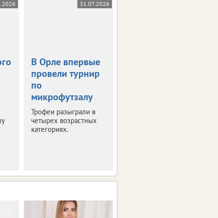
8.2026
31.07.2026
29.07.2026
0+
ого
В Орле впервые
Пляжные
провели турнир
волейболисты
по
снова сыграют в
микрофутзалу
Орле
Трофеи разыграли в
Наш город примет
лу
четырех возрастных
первенство страны по
категориях.
пляжному волейболу.