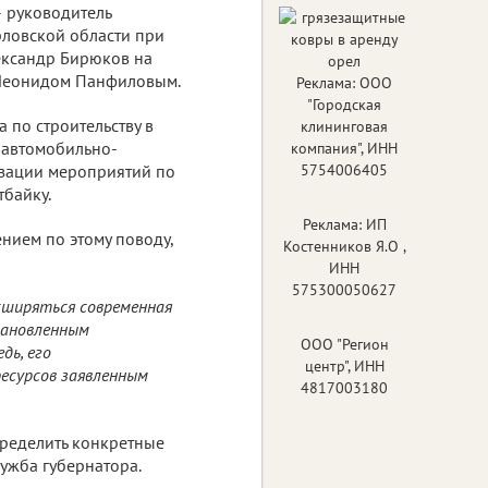
 руководитель
рловской области при
ександр Бирюков на
 Леонидом Панфиловым.
Реклама: ООО
"Городская
 по строительству в
клининговая
 автомобильно-
компания", ИНН
низации мероприятий по
5754006405
тбайку.
Реклама: ИП
нием по этому поводу,
Костенников Я.О ,
ИНН
575300050627
асширяться современная
тановленным
ООО "Регион
дь, его
центр", ИНН
есурсов заявленным
4817003180
пределить конкретные
ужба губернатора.