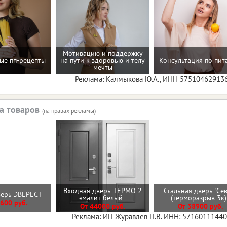
Мотивацию и поддержку
ые пп-рецепты
на пути к здоровью и телу
Консультация по пи
мечты
Реклама: Калмыкова Ю.А., ИНН 57510462913
а товаров
(на правах рекламы)
Входная дверь ТЕРМО 2
Стальная дверь "Се
верь ЭВЕРЕСТ
эмалит белый
(терморазрыв 3к
600 руб.
От 44000 руб.
От 38900 руб.
Реклама: ИП Журавлев П.В. ИНН: 5716011144