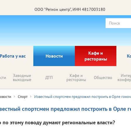
ООО "Регион центр", ИНН 4817003180
Кафе и
Работа у нас
Новости
К
рестораны
Заводные
Кафе и
Инте
сти
ДТП
Общество
выходные
рестораны
конфе
овости
Спорт
Известный спортсмен предложил построить в Орле гоноч
вестный спортсмен предложил построить в Орле г
о по этому поводу думают региональные власти?