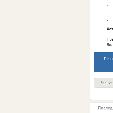
Хот
Нов
Янд
Печа
Вернуть
Послед