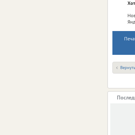
Хот
Нов
Янд
Печа
Вернуть
Послед