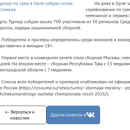
На днях в Орле 
соревнования по сум
чемпионат и первенст
рта. Турнир собрал около 700 участников из 30 регионов. Ср
вропы, лидеры национальной сборной.
Победители и призеры определились среди юниоров и юниоро
ди мужчин и женщин 18+.
Первое место в командном зачете стала сборная Москвы, чл
алей. На втором месте – сборная Республики Тува с 13 медаля
егородской области с 7 медалями.
Список всех победителей и призеров опубликован на офици
о России (https://rossumo.ru/news/sumo/-sbornaya-moskvy---po
hchekomandnogo-zacheta-chempionata-rossii-2026/).
← Вернуться к
Другие новости в
новостям