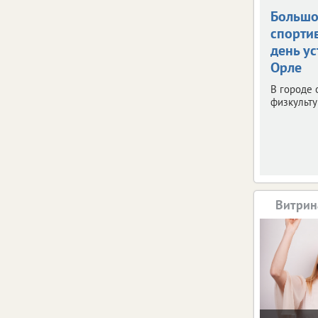
Больш
спорти
день ус
Орле
В городе 
физкульту
Витрин