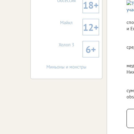
Обсессия
18+
спо
Майкл
12+
и Е
Холоп 3
6+
сре
мед
Миньоны и монстры
Ниж
сум
obs