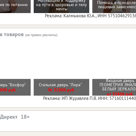
Мотивацию и поддержку
Помощь в преодол
ия по питанию
на пути к здоровью и телу
пищевых зависимос
мечты
Реклама: Калмыкова Ю.А., ИНН 57510462913
а товаров
(на правах рекламы)
Входная дверь
верь "Босфор"
Стальная дверь "Лира"
ГЕОМЕТРИЯ ЭМАЛ
БЕЛЫЙ ЗЕРКАЛ
000 руб.
От 32000 руб.
от 33900 руб.
Реклама: ИП Журавлев П.В. ИНН: 5716011144
.Директ