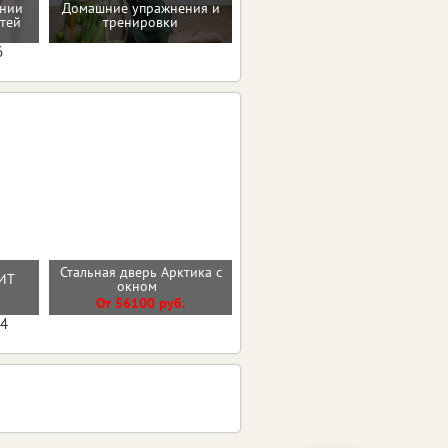
ении
Домашние упражнения и
Программа снижения веса
тей
тренировки
6
Стальная дверь Арктика с
Входная дверь 9см
ИТ
окном
Концепт
О
От 56100 руб.
От 29800 руб.
04