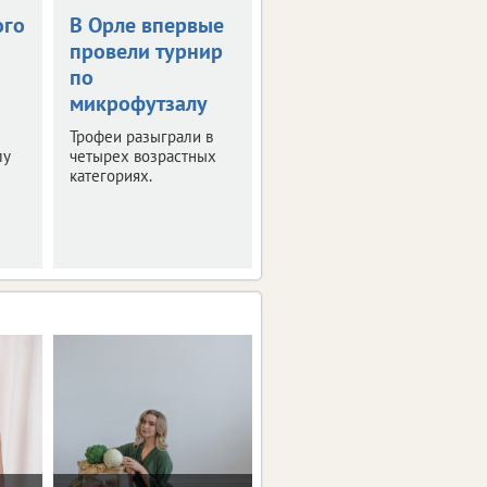
ого
В Орле впервые
Пляжные
провели турнир
волейболисты
по
снова сыграют в
микрофутзалу
Орле
Трофеи разыграли в
Наш город примет
лу
четырех возрастных
первенство страны по
категориях.
пляжному волейболу.