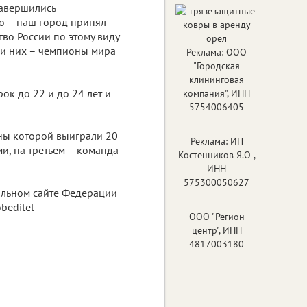
завершились
о – наш город принял
во России по этому виду
еди них – чемпионы мира
Реклама: ООО
"Городская
клининговая
к до 22 и до 24 лет и
компания", ИНН
5754006405
ены которой выиграли 20
Реклама: ИП
ми, на третьем – команда
Костенников Я.О ,
ИНН
575300050627
альном сайте Федерации
beditel-
ООО "Регион
центр", ИНН
4817003180