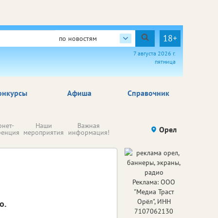
18+
по новостям
7 августа 2026 г.
пятница
онкурсы
Афиша
Справочник
Н
рнет-
Наши
Важная
Происшествия
Орел
Здоровье
комп
ренция
мероприятия
информация!
п
ре
Реклама: ООО
"Медиа Траст
Орёл", ИНН
о.
7107062130