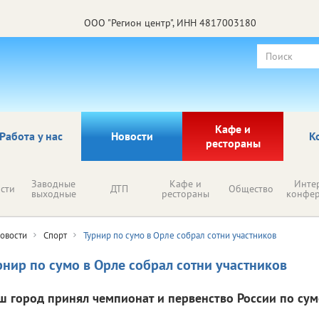
ООО "Регион центр", ИНН 4817003180
Кафе и
Работа у нас
Новости
К
рестораны
Заводные
Кафе и
Инте
сти
ДТП
Общество
выходные
рестораны
конфе
овости
Спорт
Турнир по сумо в Орле собрал сотни участников
рнир по сумо в Орле собрал сотни участников
ш город принял чемпионат и первенство России по сум