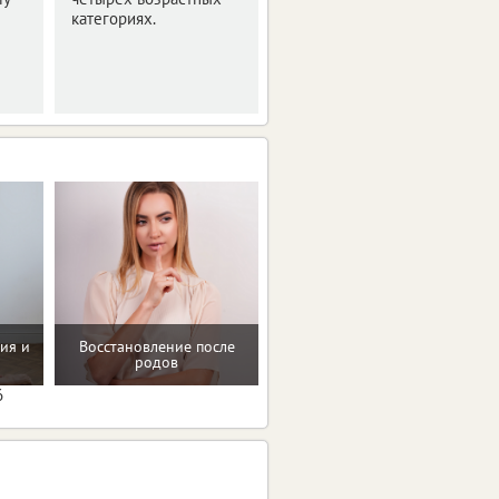
категориях.
пляжному волейболу.
ия и
Восстановление после
Рекомендации по
родов
коррекции веса
6