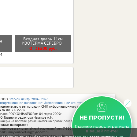
Входная дверь 11см
н
Стальная дверь "Викинг"
ИЗОТЕРМА СЕРЕБРО
От 40800 руб.
От 35500 руб.
04
 ООО
"Регион центр" 2004 - 2026
нформационное наполнение: Информационное агентство vRossii.ru
видетельство о регистрации СМИ информационного агентства vRossii.ru
А № ФС 77‑35502
ыдано РОСКОМНАДЗОРом 04 марта 2009г.
НЕ ПРОПУСТИ!
 О. Главного редактора Нарыков А. Н.
аннеры на портале размещаются на правах рекламы.
еклама на портале:
Главные новости региона
екламное агентство "Умный маркетинг" тел. 7-910-267-70-40,
в вашей почте!
mail: umnyy.marketing@yandex.ru
тдельные публикации могут содержать информацию, не предназначенную