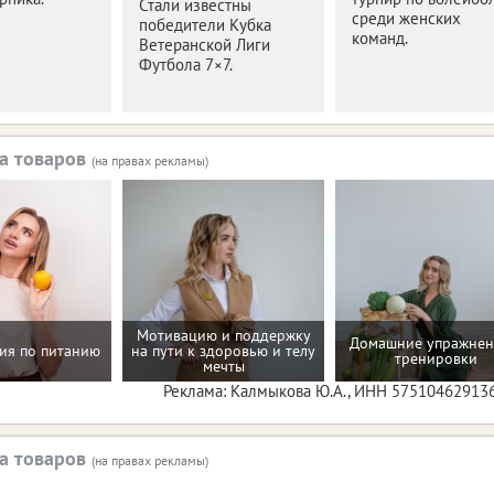
Стали известны
среди женских
победители Кубка
команд.
Ветеранской Лиги
Футбола 7×7.
а товаров
(на правах рекламы)
Мотивацию и поддержку
Домашние упражнен
ия по питанию
на пути к здоровью и телу
тренировки
мечты
Реклама: Калмыкова Ю.А., ИНН 57510462913
а товаров
(на правах рекламы)