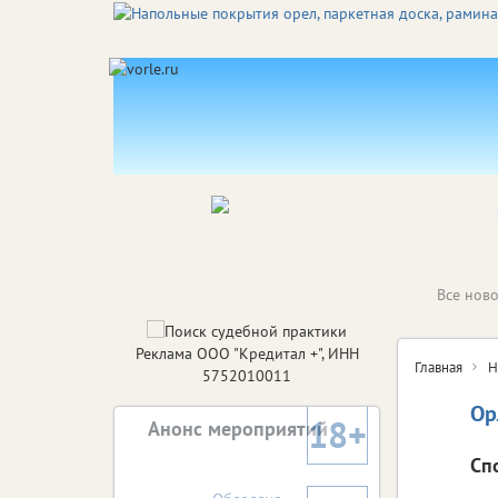
Все ново
Реклама ООО "Кредитал +", ИНН
Главная
Н
5752010011
Ор
18+
Анонс мероприятий
Сп