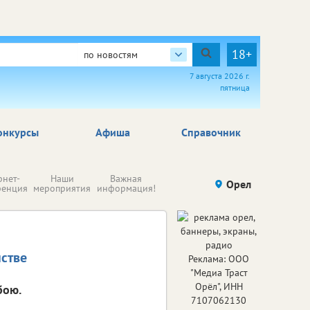
18+
по новостям
7 августа 2026 г.
пятница
онкурсы
Афиша
Справочник
Н
рнет-
Наши
Важная
Происшествия
Орел
Здоровье
комп
ренция
мероприятия
информация!
п
ре
стве
Реклама: ООО
"Медиа Траст
Орёл", ИНН
бою.
7107062130