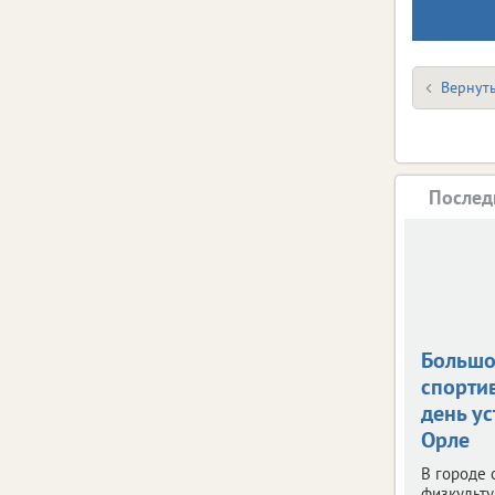
Вернуть
Послед
Больш
спорти
день ус
Орле
В городе 
физкульту