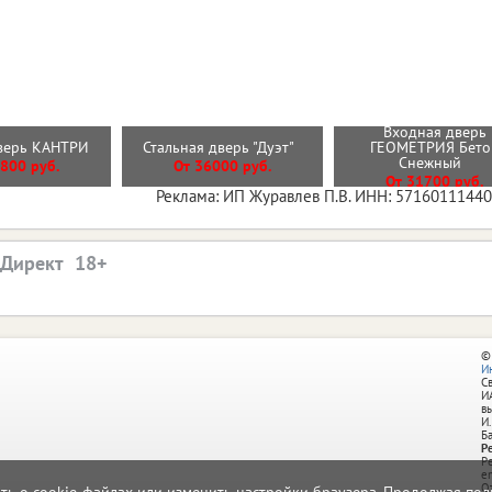
Входная дверь
дверь КАНТРИ
Стальная дверь "Дуэт"
ГЕОМЕТРИЯ Бето
Снежный
800 руб.
От 36000 руб.
От 31700 руб.
Реклама: ИП Журавлев П.В. ИНН: 5716011144
.Директ
©
И
С
И
в
И.
Б
Р
Р
e
О