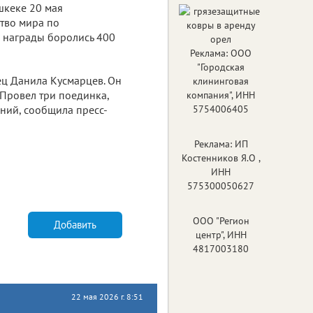
шкеке 20 мая
тво мира по
 награды боролись 400
Реклама: ООО
"Городская
ец Данила Кусмарцев. Он
клининговая
 Провел три поединка,
компания", ИНН
аний, сообщила пресс-
5754006405
Реклама: ИП
Костенников Я.О ,
ИНН
575300050627
ООО "Регион
Добавить
центр", ИНН
4817003180
22 мая 2026 г. 8:51