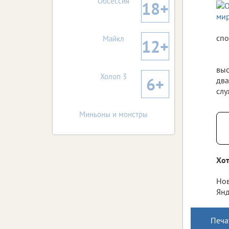
Обсессия
18+
спо
Майкл
12+
выс
Холоп 3
6+
два
слу
Миньоны и монстры
Хот
Нов
Янд
Печа