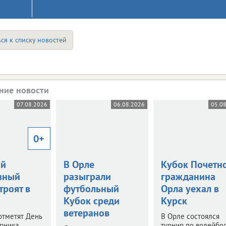
ся к списку новостей
ние новости
07.08.2026
06.08.2026
05.0
0+
ой
В Орле
Кубок Почетн
вный
разыграли
гражданина
троят в
футбольный
Орла уехал в
Кубок среди
Курск
ветеранов
отметят День
В Орле состоялся
рника.
турнир по волейбо