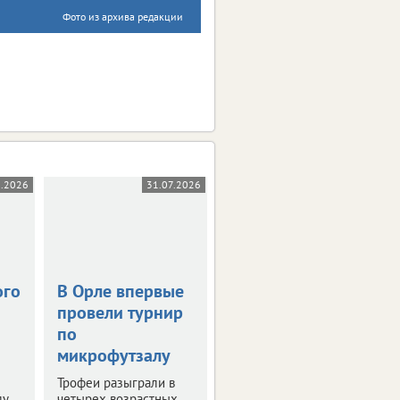
Фото из архива редакции
8.2026
31.07.2026
29.07.2026
0+
ого
В Орле впервые
Пляжные
провели турнир
волейболисты
по
снова сыграют в
микрофутзалу
Орле
Трофеи разыграли в
Наш город примет
лу
четырех возрастных
первенство страны по