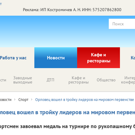
Реклама: ИП Костромичев А. Н. ИНН: 575207862800
Кафе и
Работа у нас
Новости
К
рестораны
Заводные
Кафе и
Инте
сти
ДТП
Общество
выходные
рестораны
конфе
овости
Спорт
Орловец вошел в тройку лидеров на мировом первенстве
ловец вошел в тройку лидеров на мировом первен
ортсмен завоевал медаль на турнире по рукопашному 