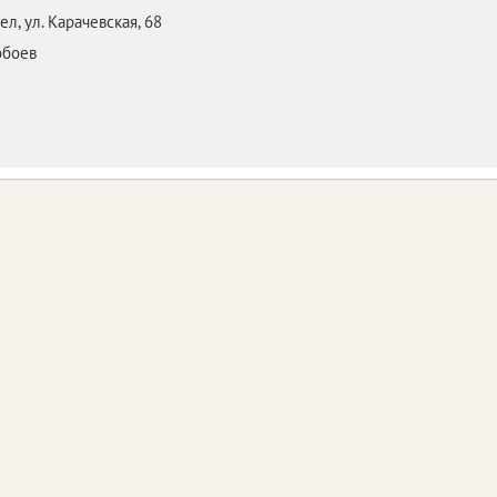
ел,
ул. Карачевская, 68
обоев