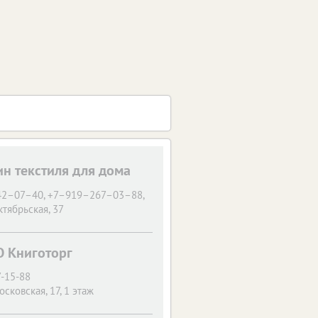
ин текстиля для дома
 42–07–40, +7–919–267–03–88,
ктябрьская, 37
О Книготорг
7-15-88
осковская, 17, 1 этаж