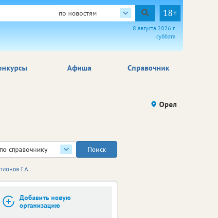
18+
по новостям
8 августа 2026 г.
суббота
онкурсы
Афиша
Справочник
Орел
по справочнику
тионов Г.А.
Добавить новую
организацию