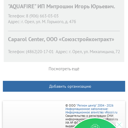
"AQUAFIRE" ИП Митрошин Игорь Юрьевич.
Телефон:
8 (906) 663-03-03
Адрес:
г. Орел,
ул. М. Горького, д. 47б
Caparol Center, ООО «Союзстройконтракт»
Телефон:
(4862)20-17-01
Адрес:
г. Орел,
ул. Михалицына, 72
Посмотреть ещё
Добавить организацию
© ООО
"Регион центр" 2004 - 2026
Информационное наполнение:
Информационное агентство vRossii.ru
Свидетельство о регистрации СМИ
информационного агентства vRossii.ru
ИА № ФС 77‑35502
выдано РОСКОМНАДЗОРом 04 марта