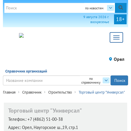
по новостям
9 августа 2026 г.
18+
воскресенье
Toggle
navigat
Орел
Справочник организаций
по
справочнику
Главная
Справочник
Строительство
Торговый центр "Универсал"
Торговый центр "Универсал"
Телефон.:
+7 (4862) 51-00-38
Адрес:
Орел,
Наугорское ш.,19, стр.1