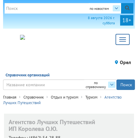
по новостям
8 августа 2026 г.
18+
суббота
Toggle
navigat
Орел
Справочник организаций
по
справочнику
Главная
Справочник
Отдых и туризм
Туризм
Агентство
Лучших Путешествий
Агентство Лучших Путешествий
ИП Королева О.Ю.
Телефон.:
(4862) 54-28-88