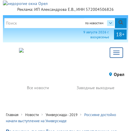
Реклама: ИП Александрова Е.В., ИНН 572004506826
по новостям
9 августа 2026 г.
18+
воскресенье
Toggle
navigat
Орел
Все новости
Заводные выходные
Главная
Новости
Универсиада - 2019
Россияне достойно
начали выступление на Универсиаде