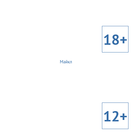
18+
Майкл
12+