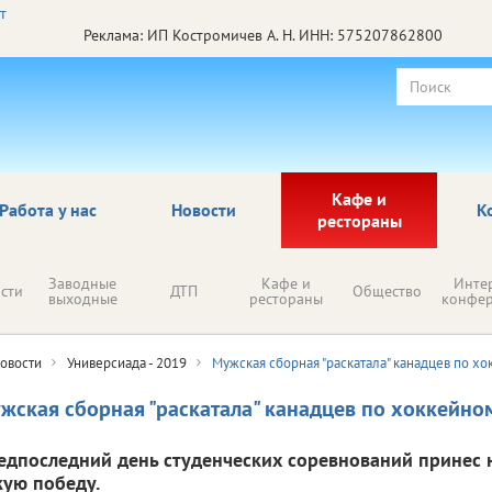
Реклама: ИП Костромичев А. Н. ИНН: 575207862800
Кафе и
Работа у нас
Новости
К
рестораны
Заводные
Кафе и
Инте
сти
ДТП
Общество
выходные
рестораны
конфе
овости
Универсиада - 2019
Мужская сборная "раскатала" канадцев по х
жская сборная "раскатала" канадцев по хоккейно
едпоследний день студенческих соревнований принес
кую победу.