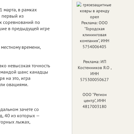
1 марта, в рамках
 первый из
х соревнований по
Реклама: ООО
вшие в предыдущей игре
"Городская
клининговая
компания", ИНН
о местному времени,
5754006405
Реклама: ИП
ако невысокая точность
Костенников Я.О ,
командой шанс канадцы
ИНН
ря на это, игра
575300050627
или овациями.
ООО "Регион
центр", ИНН
4817003180
дальном зачете со
д, 40 из которых —
горных лыжах,