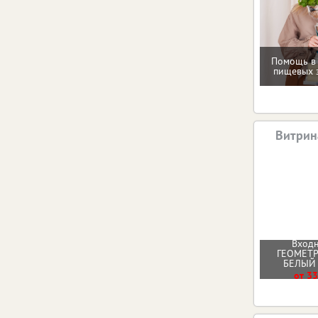
Помощь в
пищевых 
Витрин
Входн
ГЕОМЕТ
БЕЛЫЙ
от 33