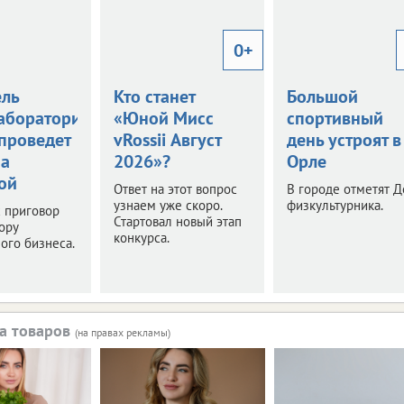
0+
ель
Кто станет
Большой
аборатории
«Юной Мисс
спортивный
 проведет
vRossii Август
день устроят в
за
2026»?
Орле
ой
Ответ на этот вопрос
В городе отметят Д
узнаем уже скоро.
физкультурника.
 приговор
Стартовал новый этап
ору
конкурса.
ого бизнеса.
а товаров
(на правах рекламы)