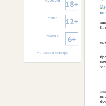
Обсессия
18+
Майкл
12+
хок
Каз
Холоп 3
6+
пра
Миньоны и монстры
бро
нач
зав
зна
выс
фри