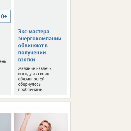
0+
Экс-мастера
энергокомпании
обвиняют в
получении
взятки
ень
Желание извлечь
выгоду из своих
обязанностей
обернулось
проблемами.