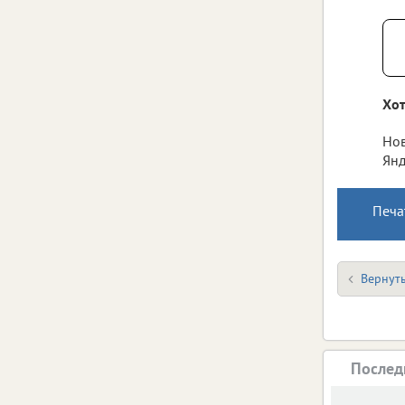
Хот
Нов
Янд
Печа
Вернуть
Послед