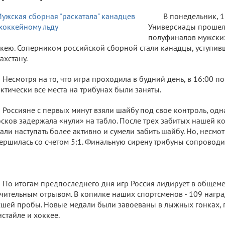
В понедельник, 1
Универсиады прошел
полуфиналов мужски
кею. Соперником российской сборной стали канадцы, уступи
ахстану.
Несмотря на то, что игра проходила в будний день, в 16:00 п
ктически все места на трибунах были заняты.
Россияне с первых минут взяли шайбу под свое контроль, одн
сков задержала «нули» на табло. После трех забитых нашей 
али наступать более активно и сумели забить шайбу. Но, несмот
ершилась со счетом 5:1. Финальную сирену трибуны сопровод
По итогам предпоследнего дня игр Россия лидирует в общеме
чительным отрывом. В копилке наших спортсменов - 109 награ
шей пробы. Новые медали были завоеваны в лыжных гонках, 
стайле и хоккее.