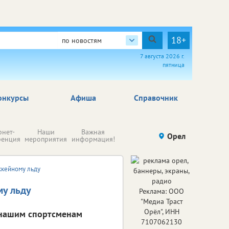
18+
по новостям
7 августа 2026 г.
пятница
онкурсы
Афиша
Справочник
Н
рнет-
Наши
Важная
Происшествия
Орел
Здоровье
комп
ренция
мероприятия
информация!
п
ре
оккейному льду
му льду
Реклама: ООО
"Медиа Траст
Орёл", ИНН
 нашим спортсменам
7107062130