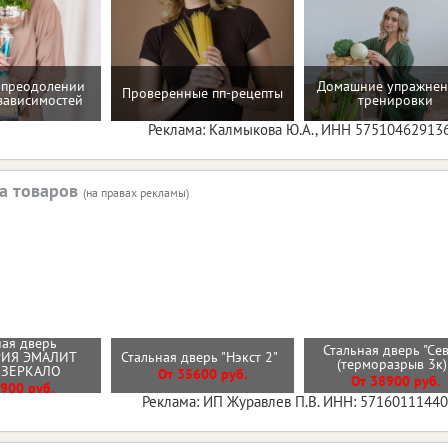
 преодолении
Домашние упражнен
Проверенные пп-рецепты
зависимостей
тренировки
Реклама: Калмыкова Ю.А., ИНН 57510462913
а товаров
(на правах рекламы)
ая дверь
Стальная дверь "Се
РИЯ ЭМАЛИТ
Стальная дверь "Нэкст 2"
(терморазрыв 3к
 ЗЕРКАЛО
От 35600 руб.
От 38900 руб.
900 руб.
Реклама: ИП Журавлев П.В. ИНН: 5716011144