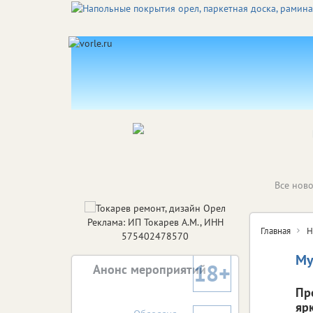
Все ново
Реклама: ИП Токарев А.М., ИНН
Главная
Н
575402478570
Му
18+
Анонс мероприятий
Пр
яр