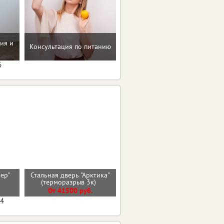
ия и
Консультация по питанию
Программа снижения веса
6
вер"
Стальная дверь "Арктика"
Стальная дверь "Эверест"
)
(терморазрыв 3к)
От 35200 руб.
От 41500 руб.
04