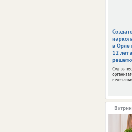
Создат
наркол
в Орле
12 лет 
решетк
Суд вынес
организат
нелегальн
Витрин