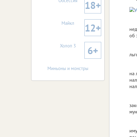
Обсессия
18+
Майкл
12+
нед
об 
Холоп 3
6+
льг
Миньоны и монстры
на 
нал
нал
зак
мун
иму
пом