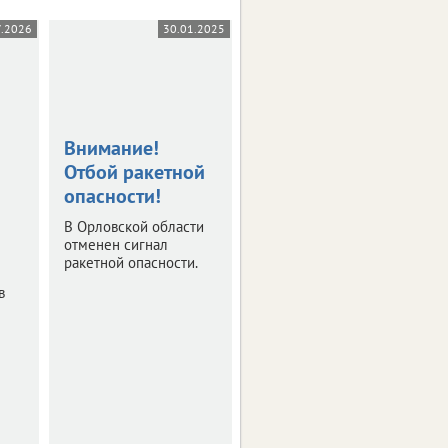
7.2026
30.01.2025
30.01.2025
Внимание!
В Орловской
Отбой ракетной
области
опасности!
объявлена
ракетная
В Орловской области
опасность
отменен сигнал
ракетной опасности.
Укройтесь в
в
безопасном месте.