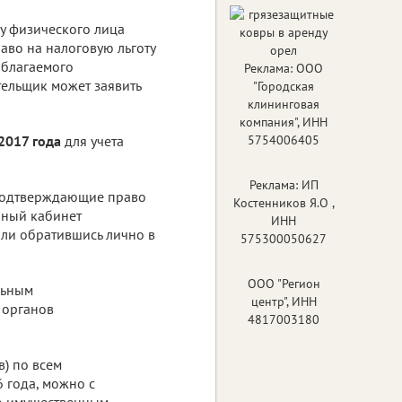
 у физического лица
аво на налоговую льготу
облагаемого
Реклама: ООО
тельщик может заявить
"Городская
клининговая
компания", ИНН
2017 года
для учета
5754006405
Реклама: ИП
 подтверждающие право
Костенников Я.О ,
чный кабинет
ИНН
ли обратившись лично в
575300050627
ООО "Регион
льным
центр", ИНН
 органов
4817003180
в) по всем
 года, можно с
по имущественным