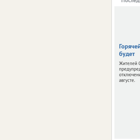
Послед
Горяче
будет
Жителей 
предупре
отключени
августе.