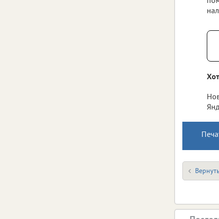
нал
Хот
Нов
Янд
Печа
Вернуть