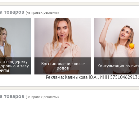
а товаров
(на правах рекламы)
 и поддержку
Восстановление после
доровью и телу
Консультация по пи
родов
ечты
Реклама: Калмыкова Ю.А., ИНН 57510462913
а товаров
(на правах рекламы)