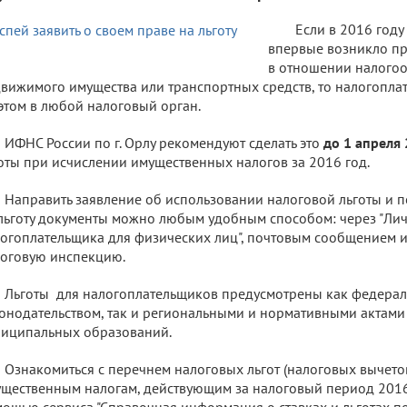
Если в 2016 году
впервые возникло пр
в отношении налого
вижимого имущества или транспортных средств, то налогопла
этом в любой налоговый орган.
ИФНС России по г. Орлу рекомендуют сделать это
до 1 апреля 
оты при исчислении имущественных налогов за 2016 год.
Направить заявление об использовании налоговой льготы и
льготу документы можно любым удобным способом: через "Ли
огоплательщика для физических лиц", почтовым сообщением и
оговую инспекцию.
Льготы для налогоплательщиков предусмотрены как федера
онодательством, так и региональными и нормативными актами
иципальных образований.
Ознакомиться с перечнем налоговых льгот (налоговых вычето
щественным налогам, действующим за налоговый период 2016
ощью сервиса "Справочная информация о ставках и льготах 