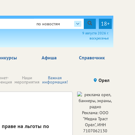
18+
по новостям
9 августа 2026 г.
воскресенье
онкурсы
Афиша
Справочник
Н
рнет-
Наши
Важная
Происшествия
Орел
Здоровье
комп
ренция
мероприятия
информация!
п
ре
Реклама: ООО
"Медиа Траст
Орёл", ИНН
 праве на льготы по
7107062130