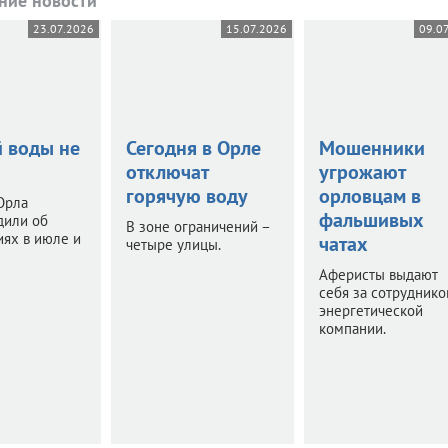
ние новости
23.07.2026
15.07.2026
09.0
й воды не
Сегодня в Орле
Мошенники
отключат
угрожают
горячую воду
орловцам в
Орла
фальшивых
дили об
В зоне ограничений –
ях в июле и
чатах
четыре улицы.
Аферисты выдают
себя за сотруднико
энергетической
компании.