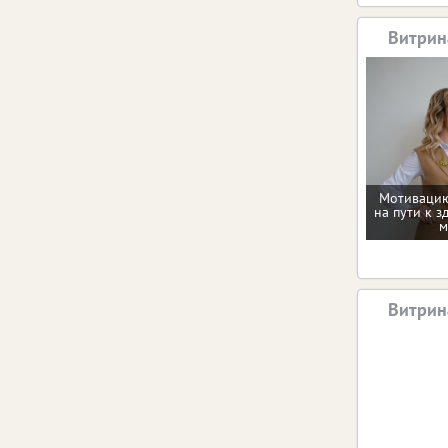
Витрин
Мотивацию
на пути к з
м
Витрин