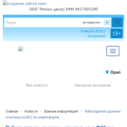
ООО "Регион центр", ИНН 4817003180
по новостям
9 августа 2026 г.
18+
воскресенье
Toggle
navigat
Орел
Все новости
Заводные выходные
Главная
Новости
Важная информация!
Работодатели должны
отчитаться в ФСС по новой форме