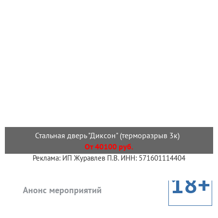
Стальная дверь "Диксон" (терморазрыв 3к)
От 40100 руб.
Реклама: ИП Журавлев П.В. ИНН: 571601114404
18+
Анонс мероприятий