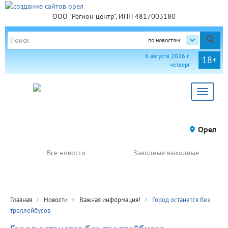
ООО "Регион центр", ИНН 4817003180
по новостям
6 августа 2026 г.
18+
четверг
Toggle
navigat
Орел
Все новости
Заводные выходные
Главная
Новости
Важная информация!
Город останется без
троллейбусов