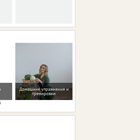
о
Домашние упражнения и
Проверенные пп-рецепты
тренировки
6