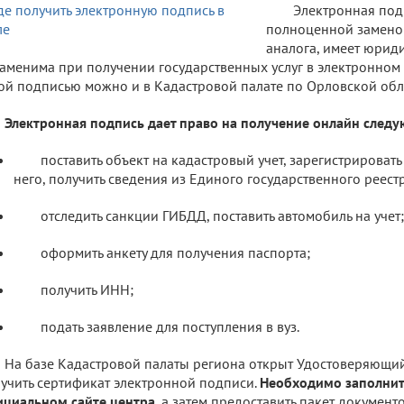
Электронная под
полноценной замено
аналога, имеет юрид
аменима при получении государственных услуг в электронном в
ой подписью можно и в Кадастровой палате по Орловской обл
Электронная подпись дает право на получение онлайн следу
поставить объект на кадастровый учет, зарегистрировать
него, получить сведения из Единого государственного реес
отследить санкции ГИБДД, поставить автомобиль на учет;
оформить анкету для получения паспорта;
получить ИНН;
подать заявление для поступления в вуз.
На базе Кадастровой палаты региона открыт Удостоверяющий
учить сертификат электронной подписи.
Необходимо заполнить
циальном сайте центра
, а затем предоставить пакет документ