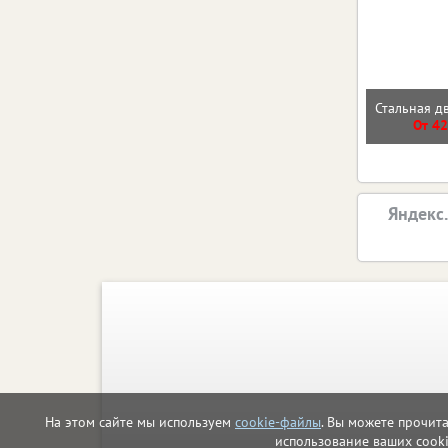
Стальная д
От 42
Яндекс
На этом сайте мы используем
cookie-файлы
. Вы можете прочит
использование ваших cook