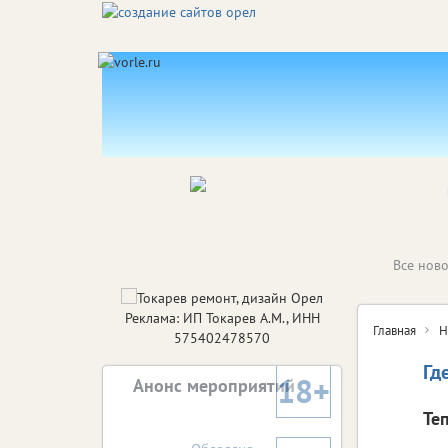
Все ново
Реклама: ИП Токарев А.М., ИНН
Главная
Н
575402478570
Гд
18+
Анонс мероприятий
Те