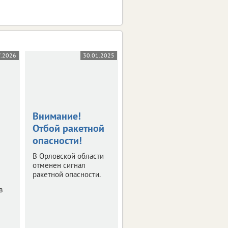
7.2026
30.01.2025
30.01.2025
Внимание!
В Орловской
Отбой ракетной
области
опасности!
объявлена
ракетная
В Орловской области
опасность
отменен сигнал
ракетной опасности.
Укройтесь в
в
безопасном месте.