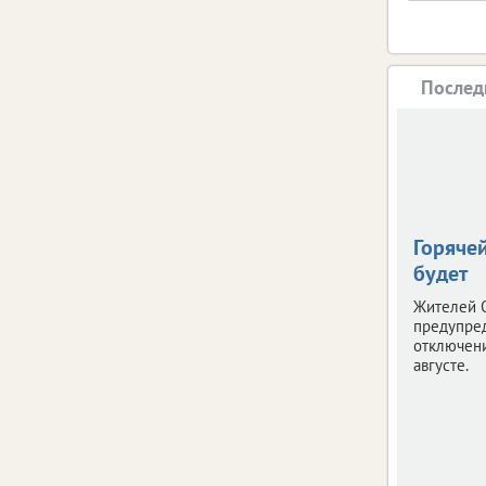
Послед
Горяче
будет
Жителей 
предупре
отключени
августе.