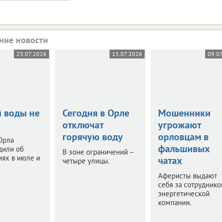
ние новости
23.07.2026
15.07.2026
09.0
й воды не
Сегодня в Орле
Мошенники
отключат
угрожают
горячую воду
орловцам в
Орла
фальшивых
дили об
В зоне ограничений –
ях в июле и
чатах
четыре улицы.
Аферисты выдают
себя за сотруднико
энергетической
компании.