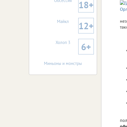
Обсессия
18+
нез
Майкл
12+
так
Холоп 3
6+
Миньоны и монстры
пол
офи