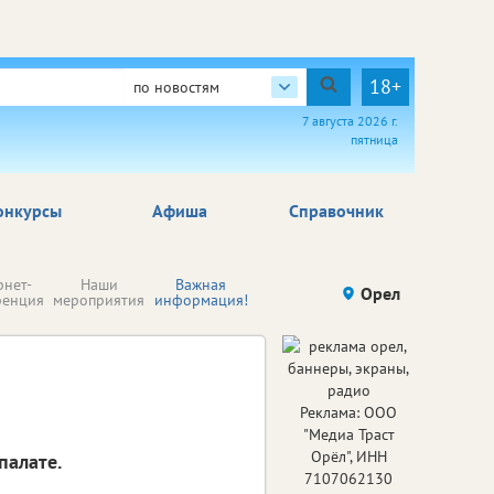
18+
по новостям
7 августа 2026 г.
пятница
онкурсы
Афиша
Справочник
Н
рнет-
Наши
Важная
Происшествия
Орел
Здоровье
комп
ренция
мероприятия
информация!
п
ре
Реклама: ООО
"Медиа Траст
Орёл", ИНН
палате.
7107062130