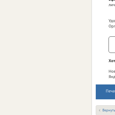
лич
Удо
Орл
Хот
Нов
Янд
Печа
Вернуть