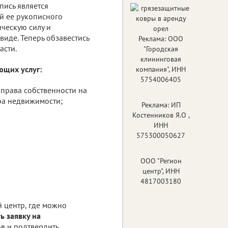
пись является
й ее рукописного
ическую силу и
иде. Теперь обзавестись
Реклама: ООО
асти.
"Городская
клининговая
ющих услуг:
компания", ИНН
5754006405
 права собственности на
тра недвижимости;
Реклама: ИП
Костенников Я.О ,
ИНН
575300050627
ООО "Регион
центр", ИНН
4817003180
 центр, где можно
 заявку на
ов и подтвердить