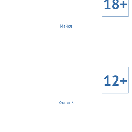
18+
Майкл
12+
Холоп 3