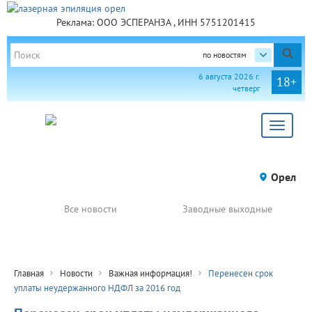
Реклама: ООО ЭСПЕРАНЗА , ИНН 5751201415
по новостям
6 августа 2026 г.
18+
четверг
Toggle
navigat
Орел
Все новости
Заводные выходные
Главная
Новости
Важная информация!
Перенесен срок
уплаты неудержанного НДФЛ за 2016 год