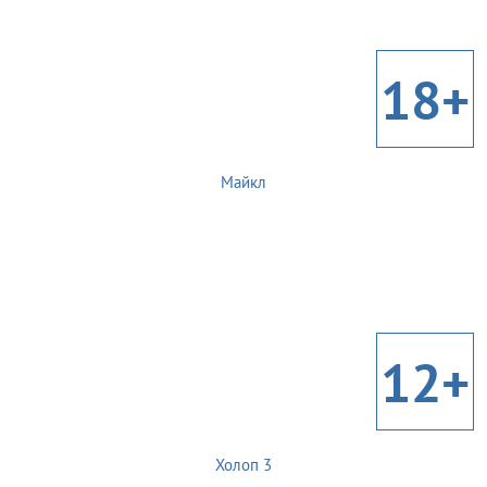
18+
Майкл
12+
Холоп 3