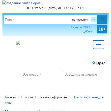
ООО "Регион центр", ИНН 4817003180
по новостям
8 августа 2026 г.
18+
суббота
Toggle
navigat
Орел
Все новости
Заводные выходные
Главная
Новости
Важная информация!
Налоговики выйдут в
люди