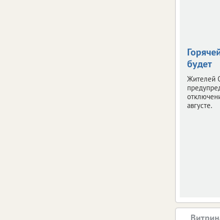
Горяче
будет
Жителей 
предупре
отключени
августе.
Витрин