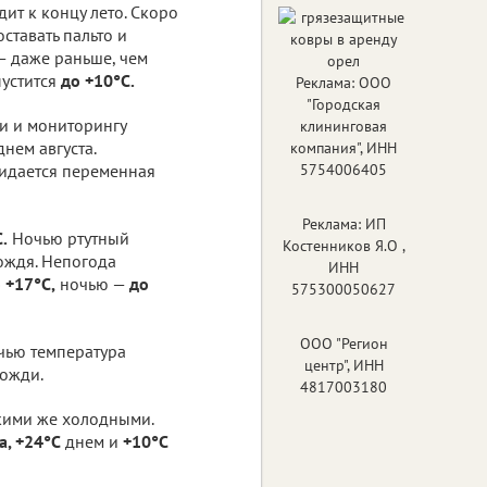
ит к концу лето. Скоро
ставать пальто и
— даже раньше, чем
устится
до +10°C.
Реклама: ООО
"Городская
и и мониторингу
клининговая
нем августа.
компания", ИНН
дается переменная
5754006405
Реклама: ИП
.
Ночью ртутный
Костенников Я.О ,
ождя. Непогода
ИНН
 +17°C,
ночью —
до
575300050627
ООО "Регион
чью температура
центр", ИНН
ожди.
4817003180
акими же холодными.
а, +24°C
днем и
+10°C