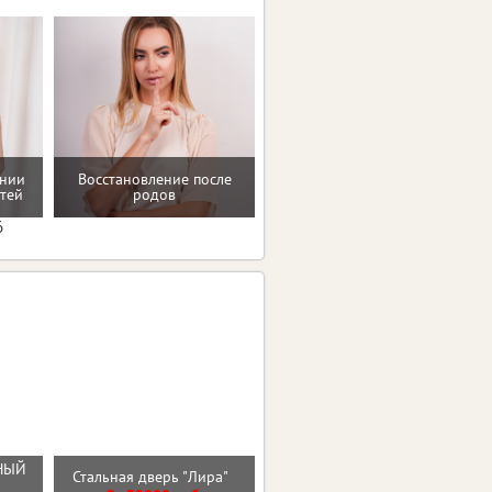
ении
Восстановление после
Домашние упражнения и
тей
родов
тренировки
6
РНЫЙ
Стальная дверь "Лира"
Стальная дверь "Нэкст 2"