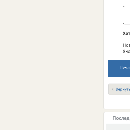
Хот
Нов
Янд
Печа
Вернуть
Послед