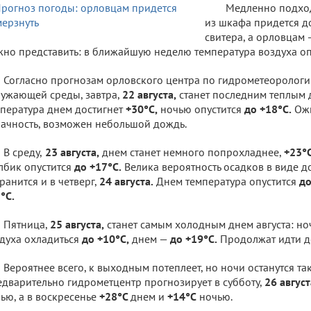
Медленно подход
из шкафа придется до
свитера, а орловцам 
но представить: в ближайшую неделю температура воздуха оп
Согласно прогнозам орловского центра по гидрометеорологи
ужающей среды, завтра,
22 августа,
станет последним теплым д
пература днем достигнет
+30°C,
ночью опустится
до +18°C.
Ожи
ачность, возможен небольшой дождь.
В среду,
23 августа,
днем станет немного попрохладнее,
+23°C
лбик опустится
до +17°C.
Велика вероятность осадков в виде д
ранится и в четверг,
24 августа.
Днем температура опустится
до
°C.
Пятница,
25 августа,
станет самым холодным днем августа: но
духа охладиться
до +10°C,
днем —
до +19°C.
Продолжат идти д
Вероятнее всего, к выходным потеплеет, но ночи останутся т
дварительно гидрометцентр прогнозирует в субботу,
26 август
ью, а в воскресенье
+28°C
днем и
+14°C
ночью.