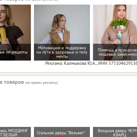
Мотивацию и поддержку
Помощь в преодол
ые пп-рецепты
на пути к здоровью и телу
пищевых зависимос
мечты
Реклама: Калмыкова Ю.А., ИНН 57510462913
а товаров
(на правах рекламы)
верь МОЛДИНГ
Входная дверь ЧЕ
Стальная дверь "Вельвет"
ИТ БЕЛЫЙ
КВАРЦ