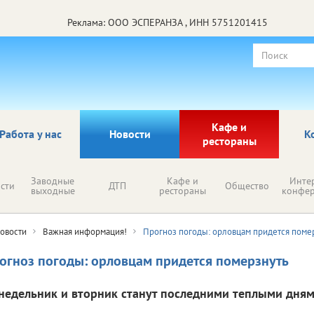
Реклама: ООО ЭСПЕРАНЗА , ИНН 5751201415
Кафе и
Работа у нас
Новости
К
рестораны
Заводные
Кафе и
Инте
сти
ДТП
Общество
выходные
рестораны
конфе
овости
Важная информация!
Прогноз погоды: орловцам придется поме
огноз погоды: орловцам придется померзнуть
недельник и вторник станут последними теплыми днями