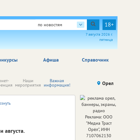
18+
по новостям
7 августа 2026 г.
пятница
онкурсы
Афиша
Справочник
Н
рнет-
Наши
Важная
Происшествия
Орел
Здоровье
комп
ренция
мероприятия
информация!
п
ре
рзнуть
Реклама: ООО
"Медиа Траст
Орёл", ИНН
 августа.
7107062130