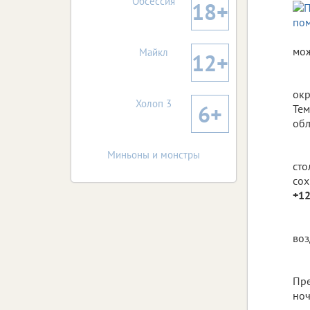
Обсессия
18+
мож
Майкл
12+
окр
Холоп 3
6+
Тем
обл
Миньоны и монстры
сто
сох
+12
воз
Пре
ноч