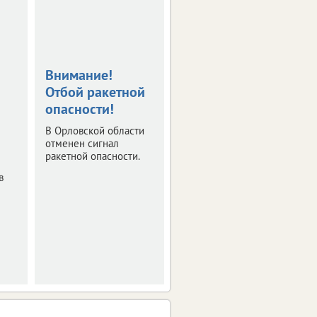
Внимание!
В Орловской
Отбой ракетной
области
опасности!
объявлена
ракетная
В Орловской области
опасность
отменен сигнал
ракетной опасности.
Укройтесь в
в
безопасном месте.