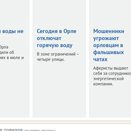
й воды не
Сегодня в Орле
Мошенники
отключат
угрожают
горячую воду
орловцам в
Орла
фальшивых
дили об
В зоне ограничений –
ях в июле и
чатах
четыре улицы.
Аферисты выдают
себя за сотруднико
энергетической
компании.
а товаров
(на правах рекламы)