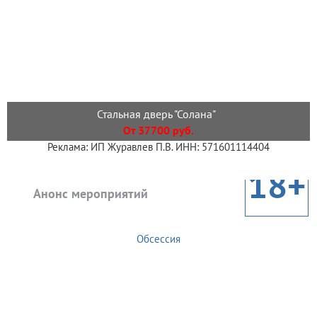
Стальная дверь "Солана"
От 37700 руб.
Реклама: ИП Журавлев П.В. ИНН: 571601114404
18+
Анонс мероприятий
Обсессия