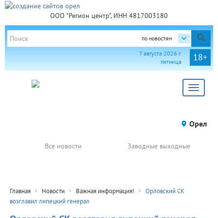
ООО "Регион центр", ИНН 4817003180
по новостям
7 августа 2026 г.
18+
пятница
Toggle
navigat
Орел
Все новости
Заводные выходные
Главная
Новости
Важная информация!
Орловский СК
возглавил липецкий генерал