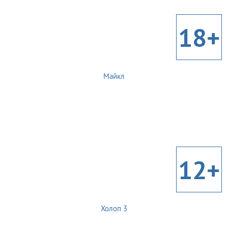
18+
Майкл
12+
Холоп 3