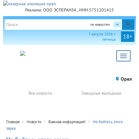
Реклама: ООО ЭСПЕРАНЗА , ИНН 5751201415
по новостям
7 августа 2026 г.
18+
пятница
Toggle
navigat
Орел
Все новости
Заводные выходные
Главная
Новости
Важная информация!
Не бойтесь этого
звука