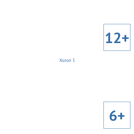
12+
Холоп 3
6+