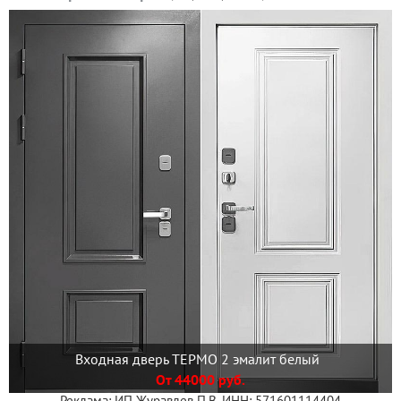
Входная дверь ТЕРМО 2 эмалит белый
От 44000 руб.
Реклама: ИП Журавлев П.В. ИНН: 571601114404