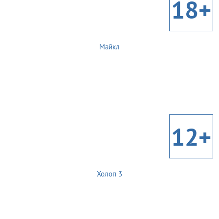
18+
Майкл
12+
Холоп 3