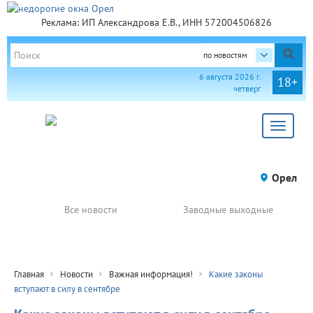
Реклама: ИП Александрова Е.В., ИНН 572004506826
по новостям
6 августа 2026 г.
18+
четверг
Toggle
navigat
Орел
Все новости
Заводные выходные
Главная
Новости
Важная информация!
Какие законы
вступают в силу в сентябре