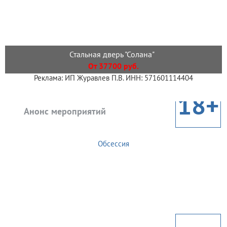
Стальная дверь "Солана"
От 37700 руб.
Реклама: ИП Журавлев П.В. ИНН: 571601114404
18+
Анонс мероприятий
Обсессия