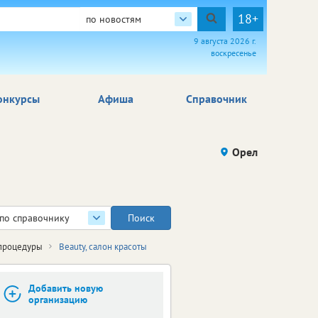
18+
по новостям
9 августа 2026 г.
воскресенье
онкурсы
Афиша
Справочник
Орел
по справочнику
 процедуры
Beauty, салон красоты
Добавить новую
организацию